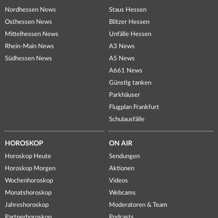
Nordhessen News
Staus Hessen
Osthessen News
Blitzer Hessen
Mittelhessen News
Unfälle Hessen
Rhein-Main News
A3 News
Südhessen News
A5 News
A661 News
Günstig tanken
Parkhäuser
Flugplan Frankfurt
Schulausfälle
HOROSKOP
ON AIR
Horoskop Heute
Sendungen
Horoskop Morgen
Aktionen
Wochenhoroskop
Videos
Monatshoroskop
Webcams
Jahreshoroskop
Moderatoren & Team
Partnerhoroskop
Podcasts