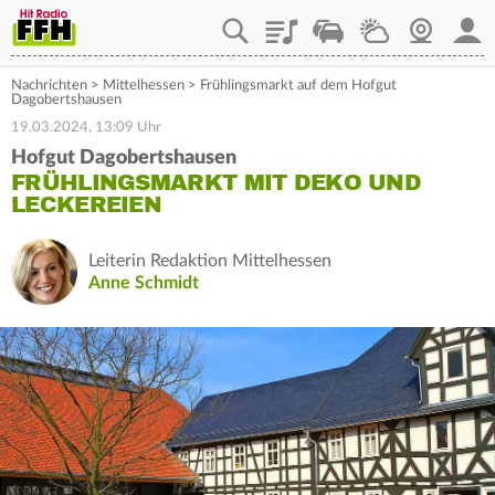
Playlist
Staupilot
Wetter
Webcam
Mein
Nachrichten
>
Mittelhessen
>
Frühlingsmarkt auf dem Hofgut
Dagobertshausen
19.03.2024, 13:09 Uhr
Hofgut Dagobertshausen
FRÜHLINGSMARKT MIT DEKO UND
LECKEREIEN
Leiterin Redaktion Mittelhessen
Anne Schmidt