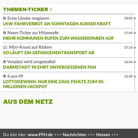
THEMEN-TICKER
Erste Länder reagieren
18:03
LKW-FAHRVERBOT AN SONNTAGEN AUSSER KRAFT
News-Ticker zur Hitzewelle
17:49
MEHR KOMMUNEN RUFEN ZUM WASSERSPAREN AUF
Mini-Knast auf Rädern
17:14
SO LÄUFT EIN GEFANGENENTRANSPORT AB
Vorplatz wird umgestaltet
16:44
DARMSTADT 98 EHRT UNVERGESSENEN FAN
6 aus 49
15:49
LOTTOGEWINN: NUR EINE ZAHL FEHLTE ZUM 50-
MILLIONEN-JACKPOT
AUS DEM NETZ
Du bist hier:
www.FFH.de
>>>
Nachrichten
>>>
Hessen
>>>