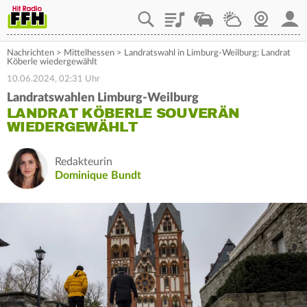
Playlist
Staupilot
Wetter
Webcam
Mein
Nachrichten
>
Mittelhessen
>
Landratswahl in Limburg-Weilburg: Landrat
Köberle wiedergewählt
10.06.2024, 02:31 Uhr
Landratswahlen Limburg-Weilburg
LANDRAT KÖBERLE SOUVERÄN
WIEDERGEWÄHLT
Redakteurin
Dominique Bundt