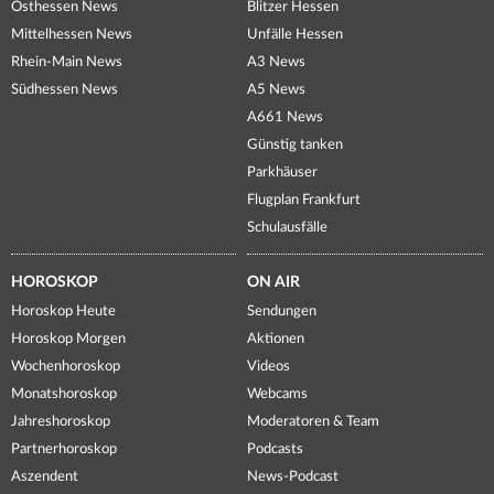
Osthessen News
Blitzer Hessen
Mittelhessen News
Unfälle Hessen
Rhein-Main News
A3 News
Südhessen News
A5 News
A661 News
Günstig tanken
Parkhäuser
Flugplan Frankfurt
Schulausfälle
HOROSKOP
ON AIR
Horoskop Heute
Sendungen
Horoskop Morgen
Aktionen
Wochenhoroskop
Videos
Monatshoroskop
Webcams
Jahreshoroskop
Moderatoren & Team
Partnerhoroskop
Podcasts
Aszendent
News-Podcast