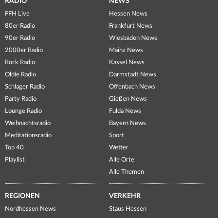
RADIO
NEWS
FFH Live
Hessen News
80er Radio
Frankfurt News
90er Radio
Wiesbaden News
2000er Radio
Mainz News
Rock Radio
Kassel News
Oldie Radio
Darmstadt News
Schlager Radio
Offenbach News
Party Radio
Gießen News
Lounge Radio
Fulda News
Weihnachtsradio
Bayern News
Meditationsradio
Sport
Top 40
Wetter
Playlist
Alle Orte
Alle Themen
REGIONEN
VERKEHR
Nordhessen News
Staus Hessen