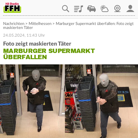
Playlist
Staupilot
Wetter
Webcam
Mein
Nachrichten
>
Mittelhessen
>
Marburger Supermarkt überfallen: Foto zeigt
maskierten Täter
24.05.2024, 11:43 Uhr
Foto zeigt maskierten Täter
MARBURGER SUPERMARKT
ÜBERFALLEN