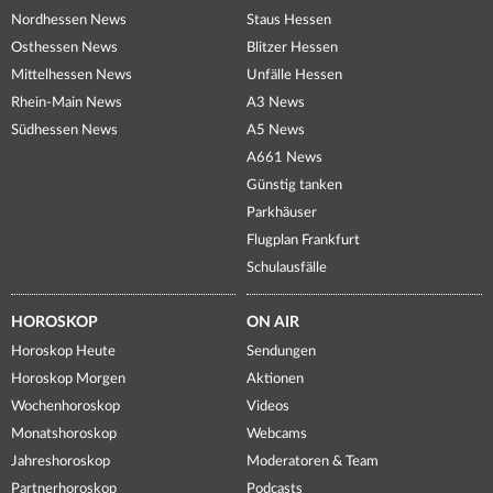
Nordhessen News
Staus Hessen
Osthessen News
Blitzer Hessen
Mittelhessen News
Unfälle Hessen
Rhein-Main News
A3 News
Südhessen News
A5 News
A661 News
Günstig tanken
Parkhäuser
Flugplan Frankfurt
Schulausfälle
HOROSKOP
ON AIR
Horoskop Heute
Sendungen
Horoskop Morgen
Aktionen
Wochenhoroskop
Videos
Monatshoroskop
Webcams
Jahreshoroskop
Moderatoren & Team
Partnerhoroskop
Podcasts