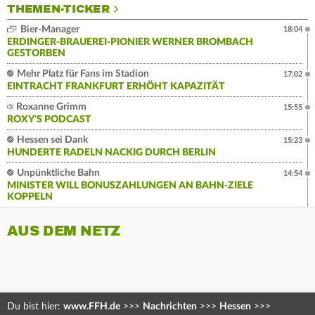
THEMEN-TICKER
Bier-Manager
18:04
ERDINGER-BRAUEREI-PIONIER WERNER BROMBACH
GESTORBEN
Mehr Platz für Fans im Stadion
17:02
EINTRACHT FRANKFURT ERHÖHT KAPAZITÄT
Roxanne Grimm
15:55
ROXY'S PODCAST
Hessen sei Dank
15:23
HUNDERTE RADELN NACKIG DURCH BERLIN
Unpünktliche Bahn
14:54
MINISTER WILL BONUSZAHLUNGEN AN BAHN-ZIELE
KOPPELN
AUS DEM NETZ
Du bist hier:
www.FFH.de
>>>
Nachrichten
>>>
Hessen
>>>