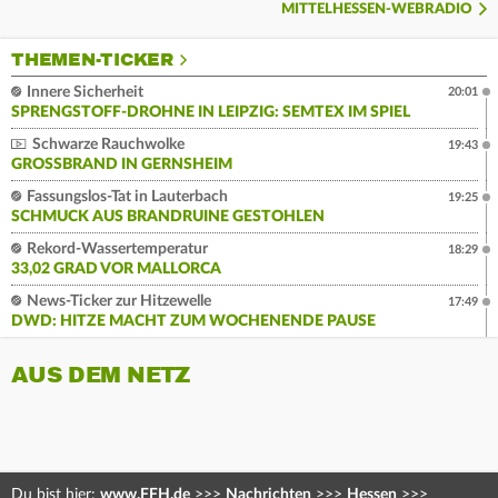
MITTELHESSEN-WEBRADIO
THEMEN-TICKER
Innere Sicherheit
20:01
SPRENGSTOFF-DROHNE IN LEIPZIG: SEMTEX IM SPIEL
Schwarze Rauchwolke
19:43
GROSSBRAND IN GERNSHEIM
Fassungslos-Tat in Lauterbach
19:25
SCHMUCK AUS BRANDRUINE GESTOHLEN
Rekord-Wassertemperatur
18:29
33,02 GRAD VOR MALLORCA
News-Ticker zur Hitzewelle
17:49
DWD: HITZE MACHT ZUM WOCHENENDE PAUSE
AUS DEM NETZ
Du bist hier:
www.FFH.de
>>>
Nachrichten
>>>
Hessen
>>>