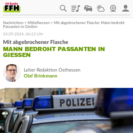
Playlist
Staupilot
Wetter
Webcam
Mein
Nachrichten
>
Mittelhessen
>
Mit abgebrochener Flasche: Mann bedroht
Passanten in Gießen
24.09.2024, 06:23 Uhr
Mit abgebrochener Flasche
MANN BEDROHT PASSANTEN IN
GIESSEN
Leiter Redaktion Osthessen
Olaf Brinkmann