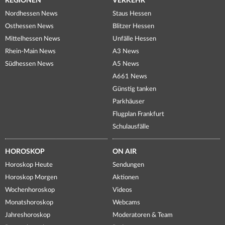
REGIONEN
VERKEHR
Nordhessen News
Staus Hessen
Osthessen News
Blitzer Hessen
Mittelhessen News
Unfälle Hessen
Rhein-Main News
A3 News
Südhessen News
A5 News
A661 News
Günstig tanken
Parkhäuser
Flugplan Frankfurt
Schulausfälle
HOROSKOP
ON AIR
Horoskop Heute
Sendungen
Horoskop Morgen
Aktionen
Wochenhoroskop
Videos
Monatshoroskop
Webcams
Jahreshoroskop
Moderatoren & Team