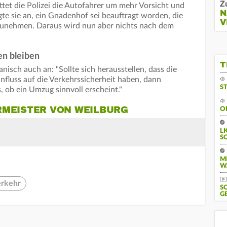
Z
ttet die Polizei die Autofahrer um mehr Vorsicht und
N
gte sie an, ein Gnadenhof sei beauftragt worden, die
V
zunehmen. Daraus wird nun aber nichts nach dem
en bleiben
T
nisch auch an: "Sollte sich herausstellen, dass die
nfluss auf die Verkehrssicherheit haben, dann
S
, ob ein Umzug sinnvoll erscheint."
RMEISTER VON WEILBURG
O
L
S
M
W
rkehr
S
G