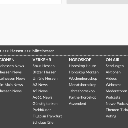
n
>>>
Hessen
>>>
Mittelhessen
GIONEN
VERKEHR
HOROSKOP
ON AIR
dhessen News
Staus Hessen
Horoskop Heute
Sendungen
hessen News
Blitzer Hessen
Horoskop Morgen
Aktionen
telhessen News
Unfälle Hessen
Wochenhoroskop
Videos
in-Main News
A3 News
Monatshoroskop
Webcams
hessen News
A5 News
Jahreshoroskop
Moderatoren
A661 News
Partnerhoroskop
Podcasts
Günstig tanken
Aszendent
News-Podcas
Parkhäuser
Themen-Tick
Flugplan Frankfurt
Voting
Schulausfälle