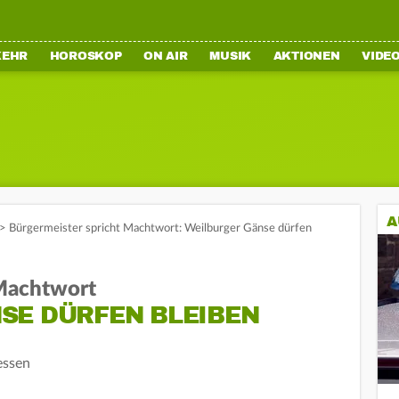
KEHR
HOROSKOP
ON AIR
MUSIK
AKTIONEN
VIDE
A
>
Bürgermeister spricht Machtwort: Weilburger Gänse dürfen
 Machtwort
SE DÜRFEN BLEIBEN
essen