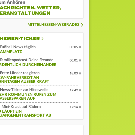
um Anhören
ACHRICHTEN, WETTER,
ERANSTALTUNGEN
MITTELHESSEN-WEBRADIO
HEMEN-TICKER
Fußball News täglich
00:05
TAMMPLATZ
Familienpodcast Deine Freunde
00:01
RDENTLICH DURCHEINANDER
Erste Länder reagieren
18:03
KW-FAHRVERBOT AN
ONNTAGEN AUSSER KRAFT
News-Ticker zur Hitzewelle
17:49
EHR KOMMUNEN RUFEN ZUM
ASSERSPAREN AUF
Mini-Knast auf Rädern
17:14
O LÄUFT EIN
EFANGENENTRANSPORT AB