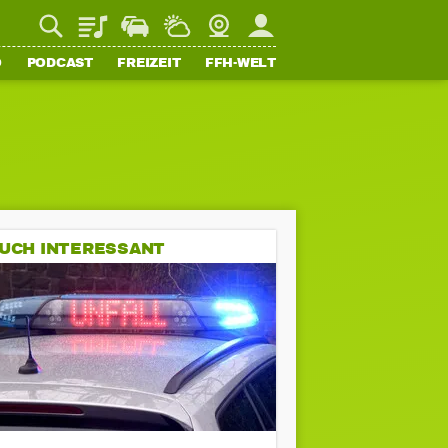
Playlist
Staupilot
Wetter
Webcam
Mein FFH
O
PODCAST
FREIZEIT
FFH-WELT
UCH INTERESSANT