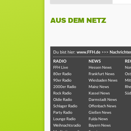
AUS DEM NETZ
Du bist hier:
www.FFH.de
>>>
Nachrichte
RADIO
NEWS
RE
FFH Live
Hessen News
Nor
80er Radio
Frankfurt News
Ost
90er Radio
Wiesbaden News
Mit
2000er Radio
Mainz News
Rhe
Rock Radio
Kassel News
Süd
Oldie Radio
Darmstadt News
Schlager Radio
Offenbach News
Party Radio
Gießen News
Lounge Radio
Fulda News
Weihnachtsradio
Bayern News