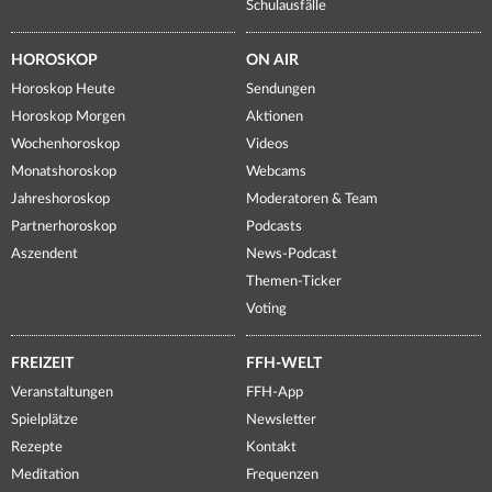
Schulausfälle
HOROSKOP
ON AIR
Horoskop Heute
Sendungen
Horoskop Morgen
Aktionen
Wochenhoroskop
Videos
Monatshoroskop
Webcams
Jahreshoroskop
Moderatoren & Team
Partnerhoroskop
Podcasts
Aszendent
News-Podcast
Themen-Ticker
Voting
FREIZEIT
FFH-WELT
Veranstaltungen
FFH-App
Spielplätze
Newsletter
Rezepte
Kontakt
Meditation
Frequenzen