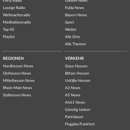
Party Radio
Gießen News
Lounge Radio
Fulda News
Weihnachtsradio
Bayern News
Meditationsradio
Sport
Top 40
Wetter
Playlist
Alle Orte
Alle Themen
REGIONEN
VERKEHR
Nordhessen News
Staus Hessen
Osthessen News
Blitzer Hessen
Mittelhessen News
Unfälle Hessen
Rhein-Main News
A3 News
Südhessen News
A5 News
A661 News
Günstig tanken
Parkhäuser
Flugplan Frankfurt