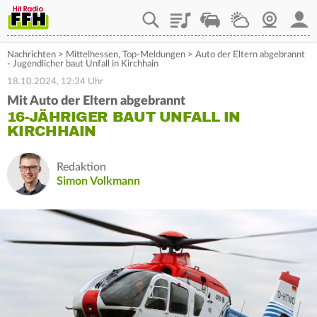
Playlist
Staupilot
Wetter
Webcam
Mein
Nachrichten
>
Mittelhessen
,
Top-Meldungen
>
Auto der Eltern abgebrannt
- Jugendlicher baut Unfall in Kirchhain
18.10.2024, 12:34 Uhr
Mit Auto der Eltern abgebrannt
16-JÄHRIGER BAUT UNFALL IN
KIRCHHAIN
Redaktion
Simon Volkmann