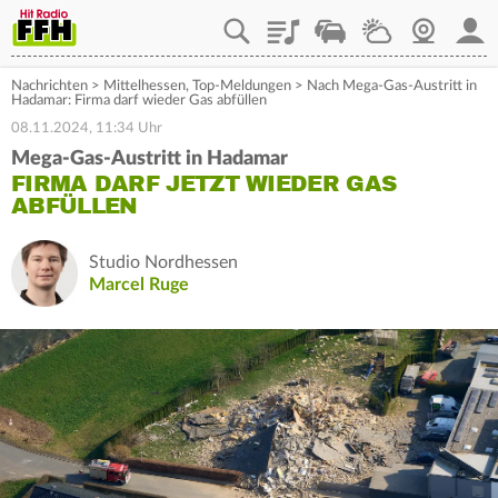
Playlist
Staupilot
Wetter
Webcam
Mein
Nachrichten
>
Mittelhessen
,
Top-Meldungen
>
Nach Mega-Gas-Austritt in
Hadamar: Firma darf wieder Gas abfüllen
08.11.2024, 11:34 Uhr
Mega-Gas-Austritt in Hadamar
FIRMA DARF JETZT WIEDER GAS
ABFÜLLEN
Studio Nordhessen
Marcel Ruge