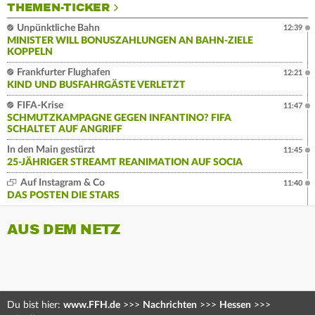
THEMEN-TICKER
Unpünktliche Bahn
12:39
MINISTER WILL BONUSZAHLUNGEN AN BAHN-ZIELE
KOPPELN
Frankfurter Flughafen
12:21
KIND UND BUSFAHRGÄSTE VERLETZT
FIFA-Krise
11:47
SCHMUTZKAMPAGNE GEGEN INFANTINO? FIFA
SCHALTET AUF ANGRIFF
In den Main gestürzt
11:45
25-JÄHRIGER STREAMT REANIMATION AUF SOCIA
Auf Instagram & Co
11:40
DAS POSTEN DIE STARS
AUS DEM NETZ
Du bist hier:
www.FFH.de
>>>
Nachrichten
>>>
Hessen
>>>