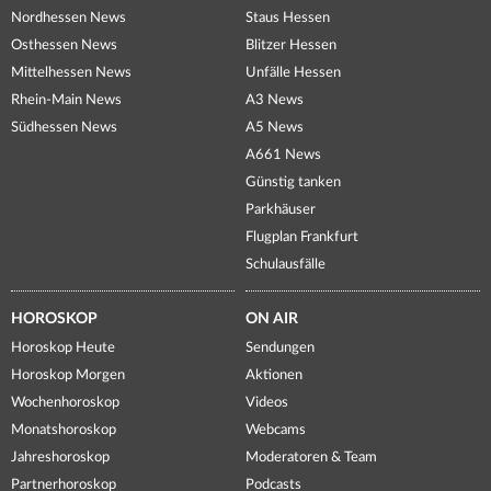
Nordhessen News
Staus Hessen
Osthessen News
Blitzer Hessen
Mittelhessen News
Unfälle Hessen
Rhein-Main News
A3 News
Südhessen News
A5 News
A661 News
Günstig tanken
Parkhäuser
Flugplan Frankfurt
Schulausfälle
HOROSKOP
ON AIR
Horoskop Heute
Sendungen
Horoskop Morgen
Aktionen
Wochenhoroskop
Videos
Monatshoroskop
Webcams
Jahreshoroskop
Moderatoren & Team
Partnerhoroskop
Podcasts