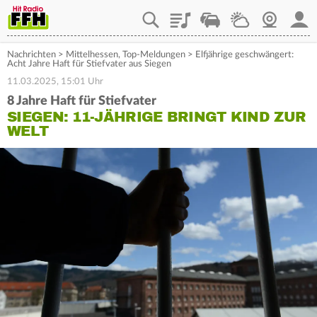
Playlist
Staupilot
Wetter
Webcam
Mein
Nachrichten
>
Mittelhessen
,
Top-Meldungen
>
Elfjährige geschwängert:
Acht Jahre Haft für Stiefvater aus Siegen
11.03.2025, 15:01 Uhr
8 Jahre Haft für Stiefvater
SIEGEN: 11-JÄHRIGE BRINGT KIND ZUR
WELT