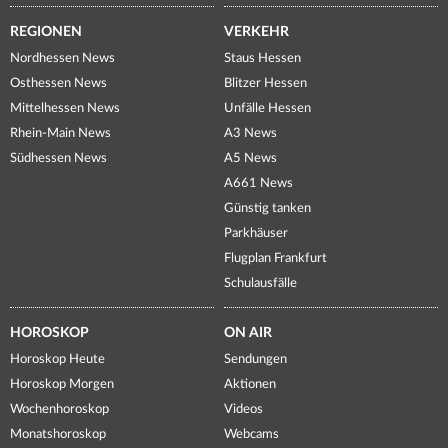
REGIONEN
VERKEHR
Nordhessen News
Staus Hessen
Osthessen News
Blitzer Hessen
Mittelhessen News
Unfälle Hessen
Rhein-Main News
A3 News
Südhessen News
A5 News
A661 News
Günstig tanken
Parkhäuser
Flugplan Frankfurt
Schulausfälle
HOROSKOP
ON AIR
Horoskop Heute
Sendungen
Horoskop Morgen
Aktionen
Wochenhoroskop
Videos
Monatshoroskop
Webcams