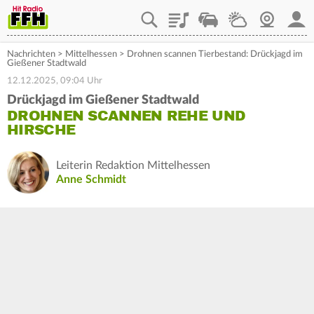
Playlist
Staupilot
Wetter
Webcam
Mein
Nachrichten
>
Mittelhessen
>
Drohnen scannen Tierbestand: Drückjagd im
Gießener Stadtwald
12.12.2025, 09:04 Uhr
Drückjagd im Gießener Stadtwald
DROHNEN SCANNEN REHE UND
HIRSCHE
Leiterin Redaktion Mittelhessen
Anne Schmidt