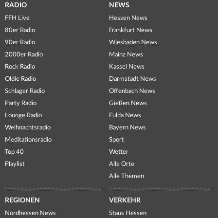
RADIO
NEWS
FFH Live
Hessen News
80er Radio
Frankfurt News
90er Radio
Wiesbaden News
2000er Radio
Mainz News
Rock Radio
Kassel News
Oldie Radio
Darmstadt News
Schlager Radio
Offenbach News
Party Radio
Gießen News
Lounge Radio
Fulda News
Weihnachtsradio
Bayern News
Meditationsradio
Sport
Top 40
Wetter
Playlist
Alle Orte
Alle Themen
REGIONEN
VERKEHR
Nordhessen News
Staus Hessen