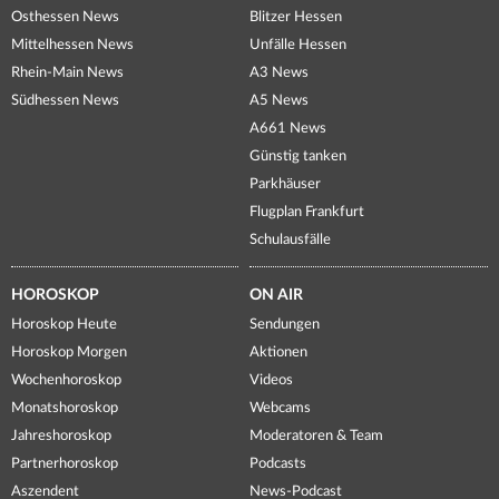
Osthessen News
Blitzer Hessen
Mittelhessen News
Unfälle Hessen
Rhein-Main News
A3 News
Südhessen News
A5 News
A661 News
Günstig tanken
Parkhäuser
Flugplan Frankfurt
Schulausfälle
HOROSKOP
ON AIR
Horoskop Heute
Sendungen
Horoskop Morgen
Aktionen
Wochenhoroskop
Videos
Monatshoroskop
Webcams
Jahreshoroskop
Moderatoren & Team
Partnerhoroskop
Podcasts
Aszendent
News-Podcast