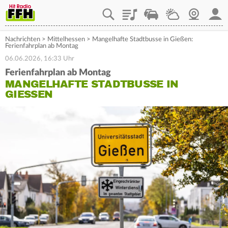
Playlist
Staupilot
Wetter
Webcam
Mein
Nachrichten
>
Mittelhessen
>
Mangelhafte Stadtbusse in Gießen:
Ferienfahrplan ab Montag
06.06.2026, 16:33 Uhr
Ferienfahrplan ab Montag
MANGELHAFTE STADTBUSSE IN
GIESSEN