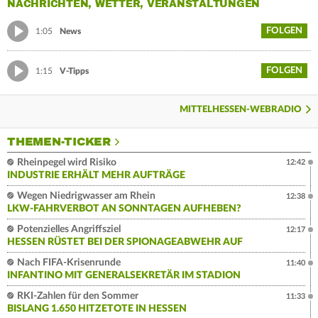
NACHRICHTEN, WETTER, VERANSTALTUNGEN
FOLGEN
1:05
News
FOLGEN
1:15
V-Tipps
MITTELHESSEN-WEBRADIO
THEMEN-TICKER
Rheinpegel wird Risiko
12:42
INDUSTRIE ERHÄLT MEHR AUFTRÄGE
Wegen Niedrigwasser am Rhein
12:38
LKW-FAHRVERBOT AN SONNTAGEN AUFHEBEN?
Potenzielles Angriffsziel
12:17
HESSEN RÜSTET BEI DER SPIONAGEABWEHR AUF
Nach FIFA-Krisenrunde
11:40
INFANTINO MIT GENERALSEKRETÄR IM STADION
RKI-Zahlen für den Sommer
11:33
BISLANG 1.650 HITZETOTE IN HESSEN