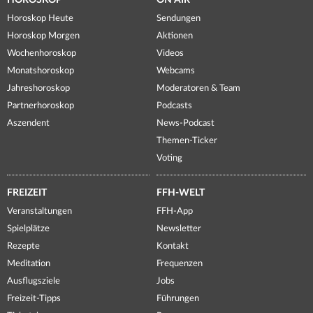
HOROSKOP
ON AIR
Horoskop Heute
Sendungen
Horoskop Morgen
Aktionen
Wochenhoroskop
Videos
Monatshoroskop
Webcams
Jahreshoroskop
Moderatoren & Team
Partnerhoroskop
Podcasts
Aszendent
News-Podcast
Themen-Ticker
Voting
FREIZEIT
FFH-WELT
Veranstaltungen
FFH-App
Spielplätze
Newsletter
Rezepte
Kontakt
Meditation
Frequenzen
Ausflugsziele
Jobs
Freizeit-Tipps
Führungen