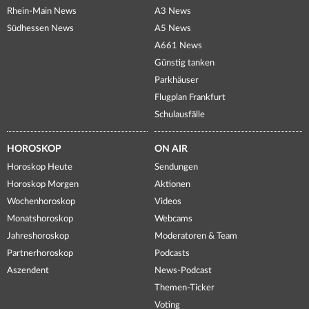
Rhein-Main News
A3 News
Südhessen News
A5 News
A661 News
Günstig tanken
Parkhäuser
Flugplan Frankfurt
Schulausfälle
HOROSKOP
ON AIR
Horoskop Heute
Sendungen
Horoskop Morgen
Aktionen
Wochenhoroskop
Videos
Monatshoroskop
Webcams
Jahreshoroskop
Moderatoren & Team
Partnerhoroskop
Podcasts
Aszendent
News-Podcast
Themen-Ticker
Voting