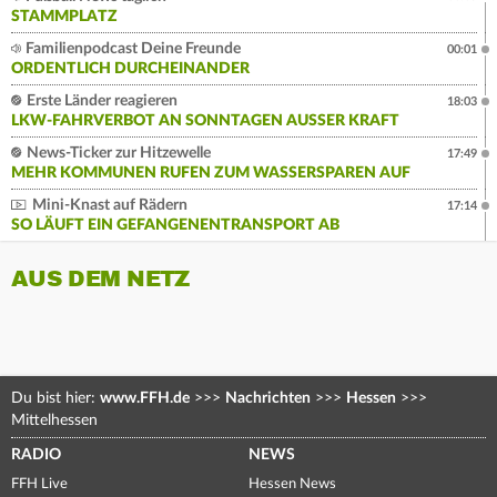
STAMMPLATZ
Familienpodcast Deine Freunde
00:01
ORDENTLICH DURCHEINANDER
Erste Länder reagieren
18:03
LKW-FAHRVERBOT AN SONNTAGEN AUSSER KRAFT
News-Ticker zur Hitzewelle
17:49
MEHR KOMMUNEN RUFEN ZUM WASSERSPAREN AUF
Mini-Knast auf Rädern
17:14
SO LÄUFT EIN GEFANGENENTRANSPORT AB
AUS DEM NETZ
Du bist hier:
www.FFH.de
>>>
Nachrichten
>>>
Hessen
>>>
Mittelhessen
RADIO
NEWS
FFH Live
Hessen News