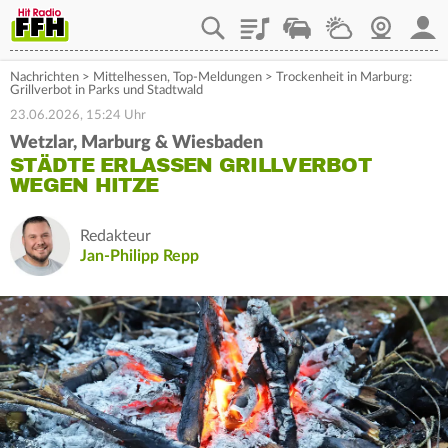
Playlist
Staupilot
Wetter
Webcam
Mein
Nachrichten
>
Mittelhessen
,
Top-Meldungen
>
Trockenheit in Marburg:
Grillverbot in Parks und Stadtwald
23.06.2026, 15:24 Uhr
Wetzlar, Marburg & Wiesbaden
STÄDTE ERLASSEN GRILLVERBOT
WEGEN HITZE
Redakteur
Jan-Philipp Repp