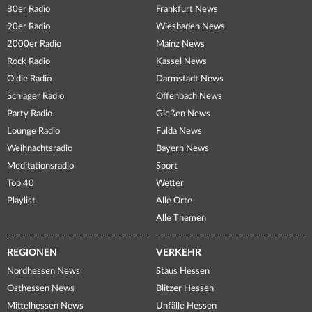
80er Radio
Frankfurt News
90er Radio
Wiesbaden News
2000er Radio
Mainz News
Rock Radio
Kassel News
Oldie Radio
Darmstadt News
Schlager Radio
Offenbach News
Party Radio
Gießen News
Lounge Radio
Fulda News
Weihnachtsradio
Bayern News
Meditationsradio
Sport
Top 40
Wetter
Playlist
Alle Orte
Alle Themen
REGIONEN
VERKEHR
Nordhessen News
Staus Hessen
Osthessen News
Blitzer Hessen
Mittelhessen News
Unfälle Hessen