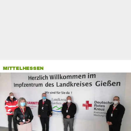
0
seconds
MITTELHESSEN