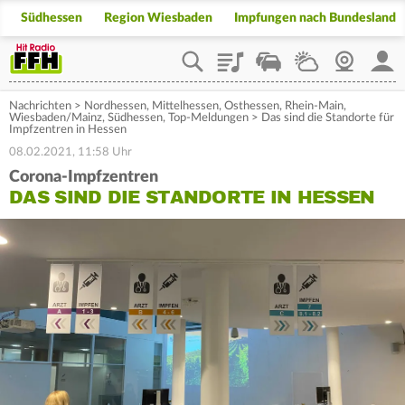
Südhessen
Region Wiesbaden
Impfungen nach Bundesland
Playlist
Staupilot
Wetter
Webcam
Mein
Nachrichten
>
Nordhessen
,
Mittelhessen
,
Osthessen
,
Rhein-Main
,
Wiesbaden/Mainz
,
Südhessen
,
Top-Meldungen
>
Das sind die Standorte für
Impfzentren in Hessen
08.02.2021, 11:58 Uhr
Corona-Impfzentren
DAS SIND DIE STANDORTE IN HESSEN