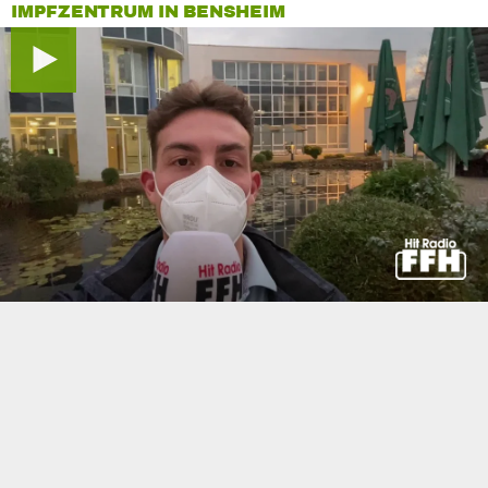
IMPFZENTRUM IN BENSHEIM
0
seconds
of
0
seconds