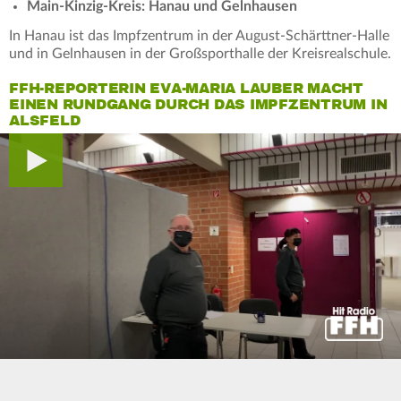
Main-Kinzig-Kreis: Hanau und Gelnhausen
In Hanau ist das Impfzentrum in der August-Schärttner-Halle
und in Gelnhausen in der Großsporthalle der Kreisrealschule.
FFH-REPORTERIN EVA-MARIA LAUBER MACHT
EINEN RUNDGANG DURCH DAS IMPFZENTRUM IN
ALSFELD
0
seconds
of