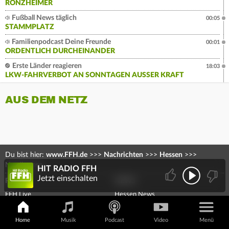
RONZHEIMER
Fußball News täglich
00:05
STAMMPLATZ
Familienpodcast Deine Freunde
00:01
ORDENTLICH DURCHEINANDER
Erste Länder reagieren
18:03
LKW-FAHRVERBOT AN SONNTAGEN AUSSER KRAFT
AUS DEM NETZ
Du bist hier:
www.FFH.de
>>>
Nachrichten
>>>
Hessen
>>>
Nordhessen
HIT RADIO FFH
Jetzt einschalten
RADIO
NEWS
FFH Live
Hessen News
80er Radio
Frankfurt News
90er Radio
Wiesbaden News
Home
Musik
Podcast
Video
Menü