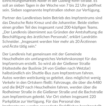
Einrichtungsmarktes Roller in der Ludwig-Rinn-Straße. Es
soll an sieben Tagen in der Woche von 7 bis 22 Uhr geöffnet
sein. Sieben sogenannte Impfstraßen stehen zur Verfügung.
Partner des Landkreises beim Betrieb des Impfzentrums sind
das Deutsche Rote Kreuz und die Johanniter. Beide stellen
einen großen Teil des insgesamt rund 200-köpfigen Teams.
„Der Landkreis übernimmt aus Gründen der Amtshaftung die
Beschäftigung des ärztlichen Personals“, erklärt Landrätin
Schneider. „Insgesamt werden hier mehr als 20 Ärztinnen
und Ärzte tätig sein.“
Der Landkreis hat gemeinsam mit der Gemeinde
Heuchelheim ein umfangreiches Verkehrskonzept für das
Impfzentrum erstellt. So wird ab der Gießener Straße
(Haltestelle der Buslinie 24 von Gießen nach Wetzlar)
halbstündlich ein Shuttle-Bus zum Impfzentrum fahren.
Autos werden weiträumig so geleitet, dass möglichst wenig
Verkehr in den Ortskern fließt: Fahrzeuge, die über die A480
und die B429 nach Heuchelheim fahren, werden über die
Rodheimer Straße in die Gießener Straße und die Bachstraße
zum Impfzentrum gelenkt. Vor Ort stehen insgesamt 220
Parkplätze zur Verfügung. Für das Personal des