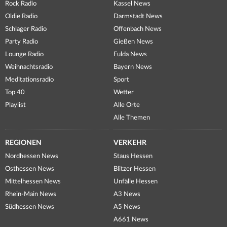
Rock Radio
Kassel News
Oldie Radio
Darmstadt News
Schlager Radio
Offenbach News
Party Radio
Gießen News
Lounge Radio
Fulda News
Weihnachtsradio
Bayern News
Meditationsradio
Sport
Top 40
Wetter
Playlist
Alle Orte
Alle Themen
REGIONEN
VERKEHR
Nordhessen News
Staus Hessen
Osthessen News
Blitzer Hessen
Mittelhessen News
Unfälle Hessen
Rhein-Main News
A3 News
Südhessen News
A5 News
A661 News