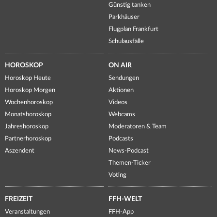
Günstig tanken
Parkhäuser
Flugplan Frankfurt
Schulausfälle
HOROSKOP
ON AIR
Horoskop Heute
Sendungen
Horoskop Morgen
Aktionen
Wochenhoroskop
Videos
Monatshoroskop
Webcams
Jahreshoroskop
Moderatoren & Team
Partnerhoroskop
Podcasts
Aszendent
News-Podcast
Themen-Ticker
Voting
FREIZEIT
FFH-WELT
Veranstaltungen
FFH-App