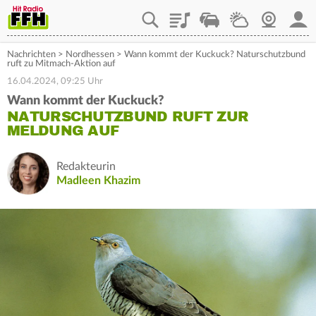
Playlist
Staupilot
Wetter
Webcam
Mein
Nachrichten
>
Nordhessen
>
Wann kommt der Kuckuck? Naturschutzbund
ruft zu Mitmach-Aktion auf
16.04.2024, 09:25 Uhr
Wann kommt der Kuckuck?
NATURSCHUTZBUND RUFT ZUR
MELDUNG AUF
Redakteurin
Madleen Khazim