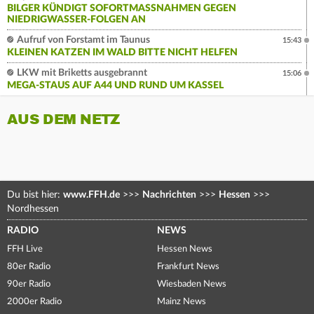
BILGER KÜNDIGT SOFORTMASSNAHMEN GEGEN N
IEDRIGWASSER-FOLGEN AN
Aufruf von Forstamt im Taunus
15:43
KLEINEN KATZEN IM WALD BITTE NICHT HELFEN
LKW mit Briketts ausgebrannt
15:06
MEGA-STAUS AUF A44 UND RUND UM KASSEL
AUS DEM NETZ
Du bist hier:
www.FFH.de
>>>
Nachrichten
>>>
Hessen
>>>
Nordhessen
RADIO
NEWS
FFH Live
Hessen News
80er Radio
Frankfurt News
90er Radio
Wiesbaden News
2000er Radio
Mainz News