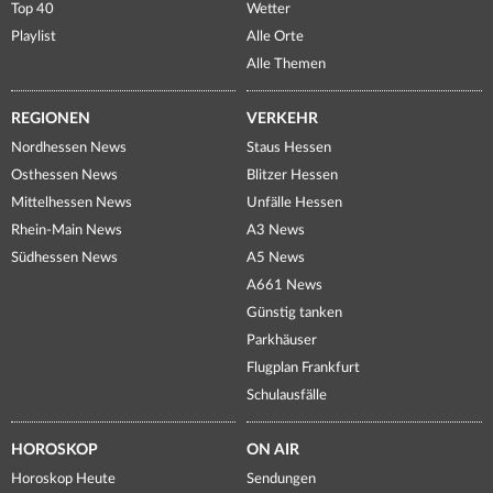
Top 40
Wetter
Playlist
Alle Orte
Alle Themen
REGIONEN
VERKEHR
Nordhessen News
Staus Hessen
Osthessen News
Blitzer Hessen
Mittelhessen News
Unfälle Hessen
Rhein-Main News
A3 News
Südhessen News
A5 News
A661 News
Günstig tanken
Parkhäuser
Flugplan Frankfurt
Schulausfälle
HOROSKOP
ON AIR
Horoskop Heute
Sendungen