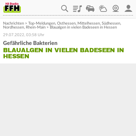
Playlist
Staupilot
Wetter
Webcam
Mein
Nachrichten
>
Top-Meldungen
,
Osthessen
,
Mittelhessen
,
Südhessen
,
Nordhessen
,
Rhein-Main
>
Blaualgen in vielen Badeseen in Hessen
29.07.2022, 03:58 Uhr
Gefährliche Bakterien
BLAUALGEN IN VIELEN BADESEEN IN
HESSEN