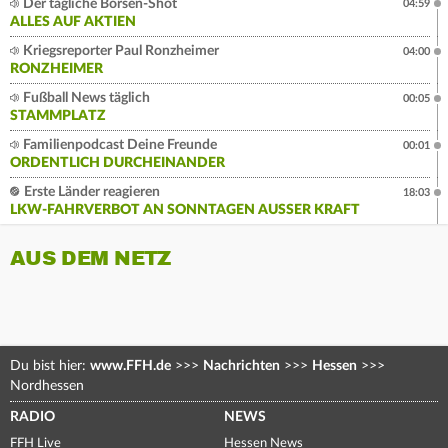
Der tägliche Börsen-Shot
04:59
ALLES AUF AKTIEN
Kriegsreporter Paul Ronzheimer
04:00
RONZHEIMER
Fußball News täglich
00:05
STAMMPLATZ
Familienpodcast Deine Freunde
00:01
ORDENTLICH DURCHEINANDER
Erste Länder reagieren
18:03
LKW-FAHRVERBOT AN SONNTAGEN AUSSER KRAFT
AUS DEM NETZ
Du bist hier:
www.FFH.de
>>>
Nachrichten
>>>
Hessen
>>>
Nordhessen
RADIO
NEWS
FFH Live
Hessen News