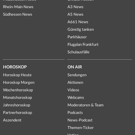
Rhein-Main News
A3 News
Südhessen News
A5 News
A661 News
Günstig tanken
Parkhäuser
Flugplan Frankfurt
Schulausfälle
HOROSKOP
ON AIR
Horoskop Heute
Sendungen
Horoskop Morgen
Aktionen
Wochenhoroskop
Videos
Monatshoroskop
Webcams
Jahreshoroskop
Moderatoren & Team
Partnerhoroskop
Podcasts
Aszendent
News-Podcast
Themen-Ticker