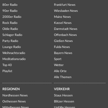
80er Radio
Frankfurt News
90er Radio
Wiesbaden News
2000er Radio
Mainz News
Rock Radio
Kassel News
Oldie Radio
Darmstadt News
Schlager Radio
Offenbach News
Party Radio
Gießen News
Lounge Radio
Fulda News
Weihnachtsradio
Bayern News
Meditationsradio
Sport
Top 40
Wetter
Playlist
Alle Orte
Alle Themen
REGIONEN
VERKEHR
Nordhessen News
Staus Hessen
Osthessen News
Blitzer Hessen
Mittelhessen News
Unfälle Hessen