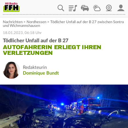
Playlist
Staupilot
Wetter
Webcam
Mein
Nachrichten
>
Nordhessen
>
Tödlicher Unfall auf der B 27 zwischen Sontra
und Wichmannshausen
18.01.2023, 06:18 Uhr
Tödlicher Unfall auf der B 27
AUTOFAHRERIN ERLIEGT IHREN
VERLETZUNGEN
Redakteurin
Dominique Bundt