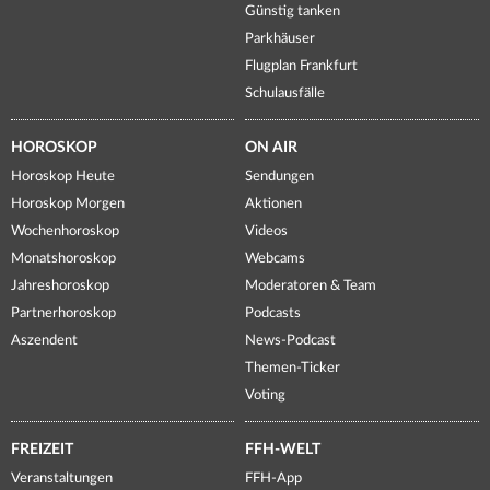
Günstig tanken
Parkhäuser
Flugplan Frankfurt
Schulausfälle
HOROSKOP
ON AIR
Horoskop Heute
Sendungen
Horoskop Morgen
Aktionen
Wochenhoroskop
Videos
Monatshoroskop
Webcams
Jahreshoroskop
Moderatoren & Team
Partnerhoroskop
Podcasts
Aszendent
News-Podcast
Themen-Ticker
Voting
FREIZEIT
FFH-WELT
Veranstaltungen
FFH-App