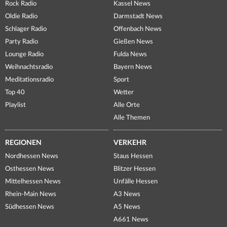
Rock Radio
Kassel News
Oldie Radio
Darmstadt News
Schlager Radio
Offenbach News
Party Radio
Gießen News
Lounge Radio
Fulda News
Weihnachtsradio
Bayern News
Meditationsradio
Sport
Top 40
Wetter
Playlist
Alle Orte
Alle Themen
REGIONEN
VERKEHR
Nordhessen News
Staus Hessen
Osthessen News
Blitzer Hessen
Mittelhessen News
Unfälle Hessen
Rhein-Main News
A3 News
Südhessen News
A5 News
A661 News