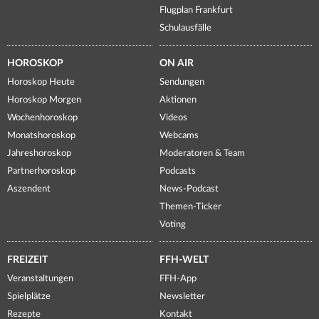
Flugplan Frankfurt
Schulausfälle
HOROSKOP
ON AIR
Horoskop Heute
Sendungen
Horoskop Morgen
Aktionen
Wochenhoroskop
Videos
Monatshoroskop
Webcams
Jahreshoroskop
Moderatoren & Team
Partnerhoroskop
Podcasts
Aszendent
News-Podcast
Themen-Ticker
Voting
FREIZEIT
FFH-WELT
Veranstaltungen
FFH-App
Spielplätze
Newsletter
Rezepte
Kontakt