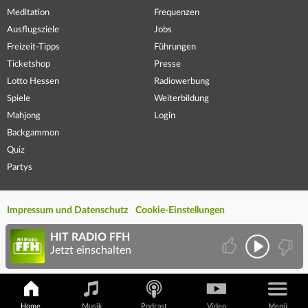
Meditation
Frequenzen
Ausflugsziele
Jobs
Freizeit-Tipps
Führungen
Ticketshop
Presse
Lotto Hessen
Radiowerbung
Spiele
Weiterbildung
Mahjong
Login
Backgammon
Quiz
Partys
Impressum und Datenschutz
Cookie-Einstellungen
HIT RADIO FFH
Jetzt einschalten
Home
Musik
Podcast
Video
Menü