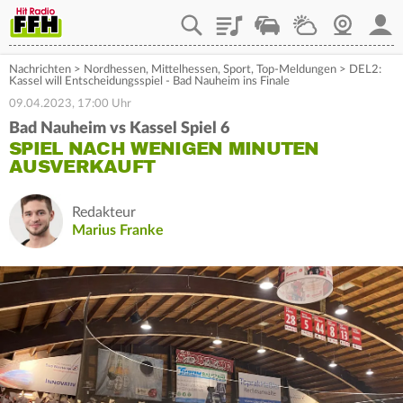
Playlist
Staupilot
Wetter
Webcam
Mein
Nachrichten
>
Nordhessen
,
Mittelhessen
,
Sport
,
Top-Meldungen
>
DEL2:
Kassel will Entscheidungsspiel - Bad Nauheim ins Finale
09.04.2023, 17:00 Uhr
Bad Nauheim vs Kassel Spiel 6
SPIEL NACH WENIGEN MINUTEN
AUSVERKAUFT
Redakteur
Marius Franke