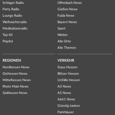
Schlager Radio
Offenbach News
Party Radio
Gießen News
Lounge Radio
Fulda News
Weihnachtsradio
Bayern News
Meditationsradio
Sport
Top 40
Wetter
Playlist
Alle Orte
Alle Themen
REGIONEN
VERKEHR
Nordhessen News
Staus Hessen
Osthessen News
Blitzer Hessen
Mittelhessen News
Unfälle Hessen
Rhein-Main News
A3 News
Südhessen News
A5 News
A661 News
Günstig tanken
Parkhäuser