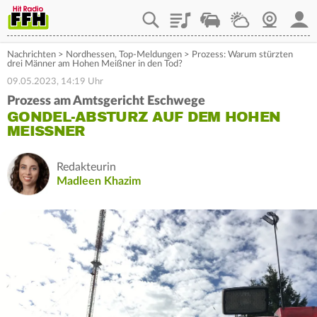
Playlist
Staupilot
Wetter
Webcam
Mein
Nachrichten
>
Nordhessen
,
Top-Meldungen
>
Prozess: Warum stürzten
drei Männer am Hohen Meißner in den Tod?
09.05.2023, 14:19 Uhr
Prozess am Amtsgericht Eschwege
GONDEL-ABSTURZ AUF DEM HOHEN
MEISSNER
Redakteurin
Madleen Khazim