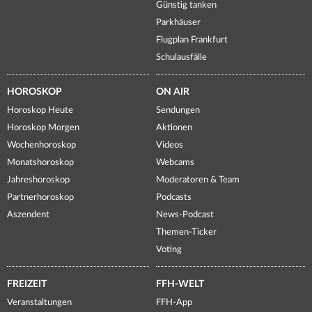
Günstig tanken
Parkhäuser
Flugplan Frankfurt
Schulausfälle
HOROSKOP
ON AIR
Horoskop Heute
Sendungen
Horoskop Morgen
Aktionen
Wochenhoroskop
Videos
Monatshoroskop
Webcams
Jahreshoroskop
Moderatoren & Team
Partnerhoroskop
Podcasts
Aszendent
News-Podcast
Themen-Ticker
Voting
FREIZEIT
FFH-WELT
Veranstaltungen
FFH-App