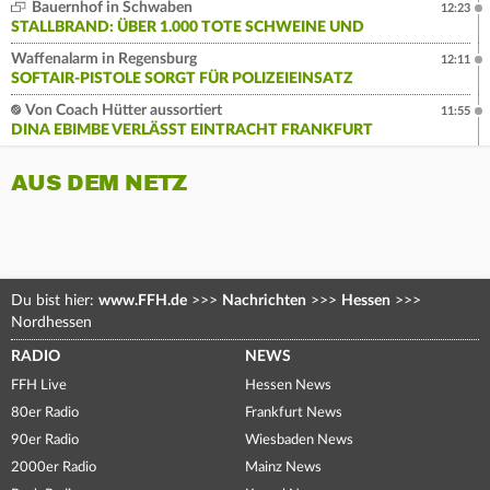
Bauernhof in Schwaben
12:23
STALLBRAND: ÜBER 1.000 TOTE SCHWEINE UND
Waffenalarm in Regensburg
12:11
SOFTAIR-PISTOLE SORGT FÜR POLIZEIEINSATZ
Von Coach Hütter aussortiert
11:55
DINA EBIMBE VERLÄSST EINTRACHT FRANKFURT
AUS DEM NETZ
Du bist hier:
www.FFH.de
>>>
Nachrichten
>>>
Hessen
>>>
Nordhessen
RADIO
NEWS
FFH Live
Hessen News
80er Radio
Frankfurt News
90er Radio
Wiesbaden News
2000er Radio
Mainz News