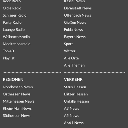
Rock Radio
Kassel News
Oldie Radio
Darmstadt News
Schlager Radio
Offenbach News
Party Radio
Gießen News
Lounge Radio
Fulda News
Weihnachtsradio
Bayern News
Meditationsradio
Sport
Top 40
Wetter
Playlist
Alle Orte
Alle Themen
REGIONEN
VERKEHR
Nordhessen News
Staus Hessen
Osthessen News
Blitzer Hessen
Mittelhessen News
Unfälle Hessen
Rhein-Main News
A3 News
Südhessen News
A5 News
A661 News