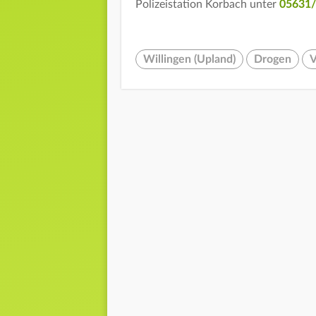
Polizeistation Korbach unter
05631
Willingen (Upland)
Drogen
V