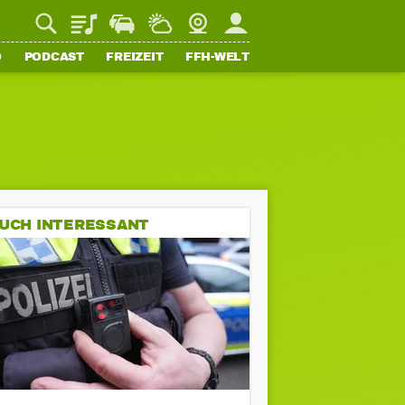
Playlist
Staupilot
Wetter
Webcam
Mein FFH
O
PODCAST
FREIZEIT
FFH-WELT
UCH INTERESSANT