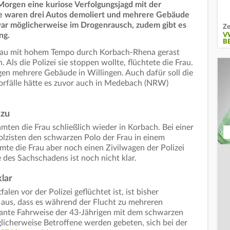
 Morgen eine kuriose Verfolgungsjagd mit der
nde waren drei Autos demoliert und mehrere Gebäude
 war möglicherweise im Drogenrausch, zudem gibt es
Ze
ng.
V
B
Frau mit hohem Tempo durch Korbach-Rhena gerast
. Als die Polizei sie stoppen wollte, flüchtete die Frau.
gen mehrere Gebäude in Willingen. Auch dafür soll die
Vorfälle hätte es zuvor auch in Medebach (NRW)
 zu
ten die Frau schließlich wieder in Korbach. Bei einer
olzisten den schwarzen Polo der Frau in einem
te die Frau aber noch einen Zivilwagen der Polizei
 des Sachschadens ist noch nicht klar.
lar
en vor der Polizei geflüchtet ist, ist bisher
 aus, dass es während der Flucht zu mehreren
ante Fahrweise der 43-Jährigen mit dem schwarzen
icherweise Betroffene werden gebeten, sich bei der