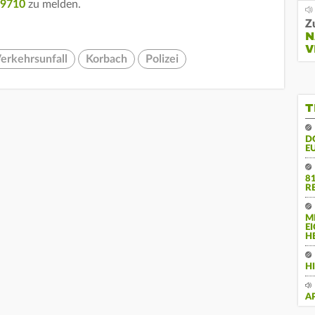
/9710
zu melden.
Z
N
V
erkehrsunfall
Korbach
Polizei
T
D
E
8
R
M
E
H
H
A