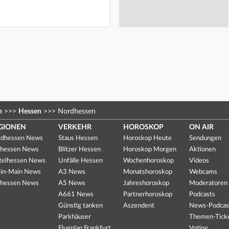
n
>>>
Hessen
>>>
Nordhessen
GIONEN
VERKEHR
HOROSKOP
ON AIR
dhessen News
Staus Hessen
Horoskop Heute
Sendungen
hessen News
Blitzer Hessen
Horoskop Morgen
Aktionen
telhessen News
Unfälle Hessen
Wochenhoroskop
Videos
in-Main News
A3 News
Monatshoroskop
Webcams
hessen News
A5 News
Jahreshoroskop
Moderatoren
A661 News
Partnerhoroskop
Podcasts
Günstig tanken
Aszendent
News-Podcas
Parkhäuser
Themen-Tick
Flugplan Frankfurt
Voting