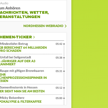
um Anhören
ACHRICHTEN, WETTER,
ERANSTALTUNGEN
NORDHESSEN-WEBRADIO
HEMEN-TICKER
Mindestlohn-Betrug
05:42
GB BERECHNET 64 MILLIARDEN
URO SCHADEN
Unfall bei Seligenstadt
05:38
1-JÄHRIGER AUF DER A3
EANIMIERT
Raupe mit giftigen Brennhaaren
05:31
EHR
ICHENPROZESSIONSSPINNER IN
ESSEN
Sonnenfinsternis in Hessen
05:12
IER SIEHT MAN SIE AM BESTEN
Micky Beisenherz
05:00
POKALYPSE & FILTERKAFFEE