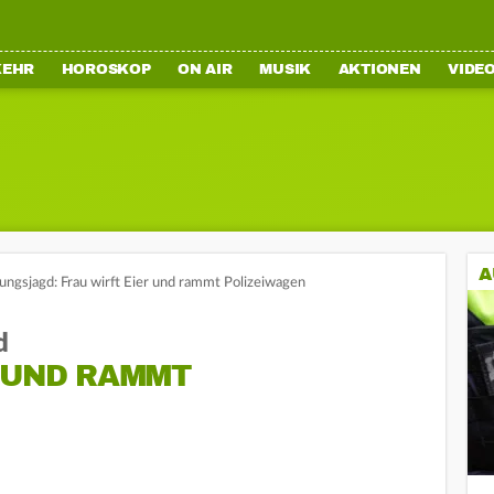
KEHR
HOROSKOP
ON AIR
MUSIK
AKTIONEN
VIDE
A
ungsjagd: Frau wirft Eier und rammt Polizeiwagen
d
R UND RAMMT