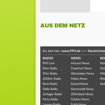
AUS DEM NETZ
Du bist hier:
www.FFH.de
>>>
Nachrichte
RADIO
NEWS
RE
FFH Live
Hessen News
Nor
80er Radio
Frankfurt News
Ost
90er Radio
Wiesbaden News
Mit
2000er Radio
Mainz News
Rhe
Rock Radio
Kassel News
Süd
Oldie Radio
Darmstadt News
Schlager Radio
Offenbach News
Party Radio
Gießen News
Lounge Radio
Fulda News