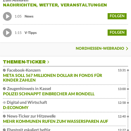
Zum Anhören
NACHRICHTEN, WETTER, VERANSTALTUNGEN
FOLGEN
1:05
News
FOLGEN
1:15
V-Tipps
NORDHESSEN-WEBRADIO
THEMEN-TICKER
Facebook-Konzern
13:31
META SOLL 567 MILLIONEN DOLLAR IN FONDS FÜR
KINDER ZAHLEN
Zeugenhinweis in Kassel
13:00
POLIZEI SCHNAPPT EINBRECHER AM RONDELL
Digital und Wirtschaft
12:58
D:ECONOMY
News-Ticker zur Hitzewelle
12:40
MEHR KOMMUNEN RUFEN ZUM WASSERSPAREN AUF
Ehestreit eskaliert heftig
12:27