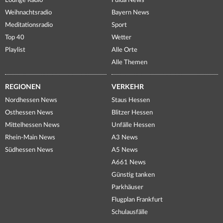
Lounge Radio
Fulda News
Weihnachtsradio
Bayern News
Meditationsradio
Sport
Top 40
Wetter
Playlist
Alle Orte
Alle Themen
REGIONEN
VERKEHR
Nordhessen News
Staus Hessen
Osthessen News
Blitzer Hessen
Mittelhessen News
Unfälle Hessen
Rhein-Main News
A3 News
Südhessen News
A5 News
A661 News
Günstig tanken
Parkhäuser
Flugplan Frankfurt
Schulausfälle