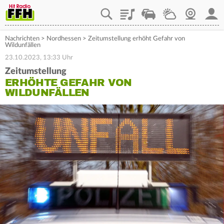
Playlist
Staupilot
Wetter
Webcam
Mein
Nachrichten
>
Nordhessen
>
Zeitumstellung erhöht Gefahr von
Wildunfällen
23.10.2023, 13:33 Uhr
Zeitumstellung
ERHÖHTE GEFAHR VON
WILDUNFÄLLEN