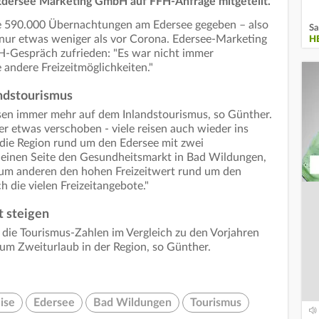
e Edersee Marketing GmbH auf FFH-Anfrage mitgeteilt.
 590.000 Übernachtungen am Edersee gegeben – also
Sa
d nur etwas weniger als vor Corona. Edersee-Marketing
H
FH-Gespräch zufrieden: "Es war nicht immer
e andere Freizeitmöglichkeiten."
andstourismus
eisen immer mehr auf dem Inlandstourismus, so Günther.
er etwas verschoben - viele reisen auch wieder ins
 die Region rund um den Edersee mit zwei
einen Seite den Gesundheitsmarkt in Bad Wildungen,
zum anderen den hohen Freizeitwert rund um den
h die vielen Freizeitangebote."
t steigen
n die Tourismus-Zahlen im Vergleich zu den Vorjahren
zum Zweiturlaub in der Region, so Günther.
ise
Edersee
Bad Wildungen
Tourismus