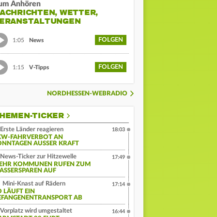
um Anhören
ACHRICHTEN, WETTER,
ERANSTALTUNGEN
FOLGEN
1:05
News
FOLGEN
1:15
V-Tipps
NORDHESSEN-WEBRADIO
HEMEN-TICKER
Erste Länder reagieren
18:03
KW-FAHRVERBOT AN
ONNTAGEN AUSSER KRAFT
News-Ticker zur Hitzewelle
17:49
EHR KOMMUNEN RUFEN ZUM
ASSERSPAREN AUF
Mini-Knast auf Rädern
17:14
O LÄUFT EIN
EFANGENENTRANSPORT AB
Vorplatz wird umgestaltet
16:44