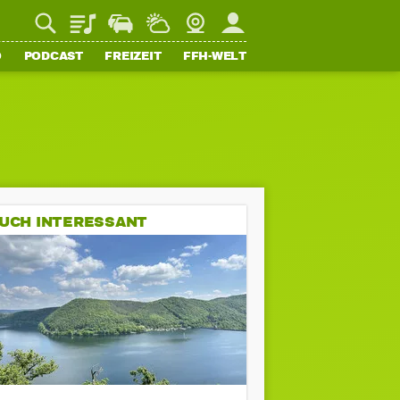
Playlist
Staupilot
Wetter
Webcam
Mein FFH
O
PODCAST
FREIZEIT
FFH-WELT
UCH INTERESSANT