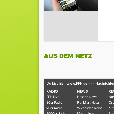
AUS DEM NETZ
Du bist hier:
www.FFH.de
>>>
Nachrichte
RADIO
NEWS
RE
FFH Live
Hessen News
Nor
80er Radio
Frankfurt News
Ost
90er Radio
Wiesbaden News
Mit
2000er Radio
Mainz News
Rhe