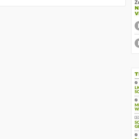
Z
N
V
T
L
S
M
W
S
G