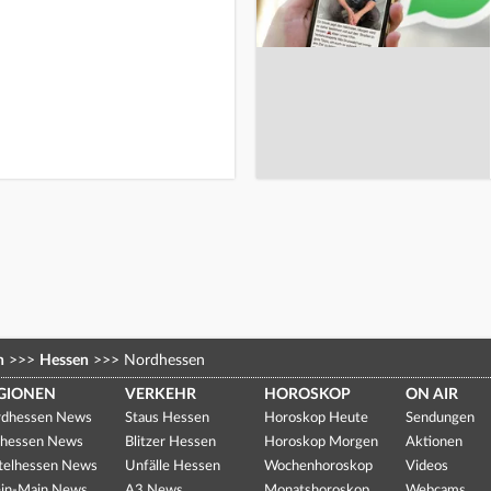
n
>>>
Hessen
>>>
Nordhessen
GIONEN
VERKEHR
HOROSKOP
ON AIR
dhessen News
Staus Hessen
Horoskop Heute
Sendungen
hessen News
Blitzer Hessen
Horoskop Morgen
Aktionen
telhessen News
Unfälle Hessen
Wochenhoroskop
Videos
in-Main News
A3 News
Monatshoroskop
Webcams