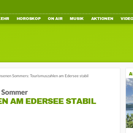
KEHR
HOROSKOP
ON AIR
MUSIK
AKTIONEN
VIDE
A
hsenen Sommers: Tourismuszahlen am Edersee stabil
m Sommer
N AM EDERSEE STABIL