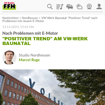
Playlist
Staupilot
Wetter
Webcam
Mein
Nachrichten
>
Nordhessen
>
VW Werk Baunatal: "Positiver Trend" nach
Problemen mit neuem E-Motor
13.12.2023, 15:42 Uhr
Nach Problemen mit E-Motor
"POSITIVER TREND" AM VW-WERK
BAUNATAL
Studio Nordhessen
Marcel Ruge