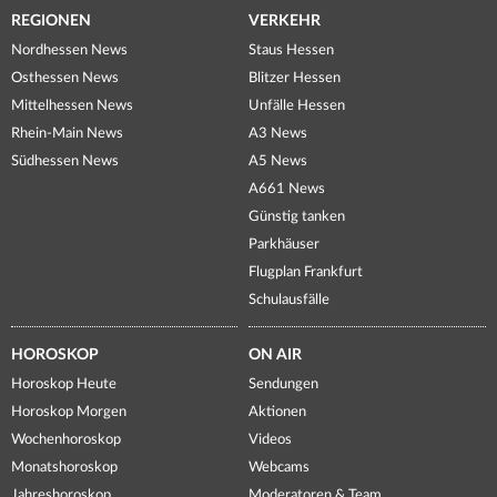
REGIONEN
VERKEHR
Nordhessen News
Staus Hessen
Osthessen News
Blitzer Hessen
Mittelhessen News
Unfälle Hessen
Rhein-Main News
A3 News
Südhessen News
A5 News
A661 News
Günstig tanken
Parkhäuser
Flugplan Frankfurt
Schulausfälle
HOROSKOP
ON AIR
Horoskop Heute
Sendungen
Horoskop Morgen
Aktionen
Wochenhoroskop
Videos
Monatshoroskop
Webcams
Jahreshoroskop
Moderatoren & Team