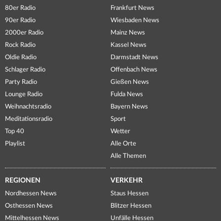
80er Radio
Frankfurt News
90er Radio
Wiesbaden News
2000er Radio
Mainz News
Rock Radio
Kassel News
Oldie Radio
Darmstadt News
Schlager Radio
Offenbach News
Party Radio
Gießen News
Lounge Radio
Fulda News
Weihnachtsradio
Bayern News
Meditationsradio
Sport
Top 40
Wetter
Playlist
Alle Orte
Alle Themen
REGIONEN
VERKEHR
Nordhessen News
Staus Hessen
Osthessen News
Blitzer Hessen
Mittelhessen News
Unfälle Hessen