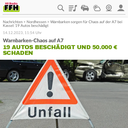
Playlist
Staupilot
Wetter
Webcam
Mein
Nachrichten
>
Nordhessen
>
Warnbarken sorgen für Chaos auf der A7 bei
Kassel: 19 Autos beschädigt
14.12.2023, 11:54 Uhr
Warnbarken-Chaos auf A7
19 AUTOS BESCHÄDIGT UND 50.000 €
SCHADEN