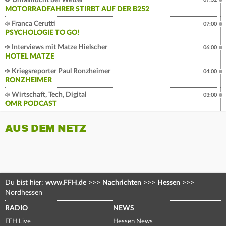
Unfallflucht bei Wetter
MOTORRADFAHRER STIRBT AUF DER B252
Franca Cerutti
07:00
PSYCHOLOGIE TO GO!
Interviews mit Matze Hielscher
06:00
HOTEL MATZE
Kriegsreporter Paul Ronzheimer
04:00
RONZHEIMER
Wirtschaft, Tech, Digital
03:00
OMR PODCAST
AUS DEM NETZ
Du bist hier:
www.FFH.de
>>>
Nachrichten
>>>
Hessen
>>>
Nordhessen
RADIO
NEWS
FFH Live
Hessen News