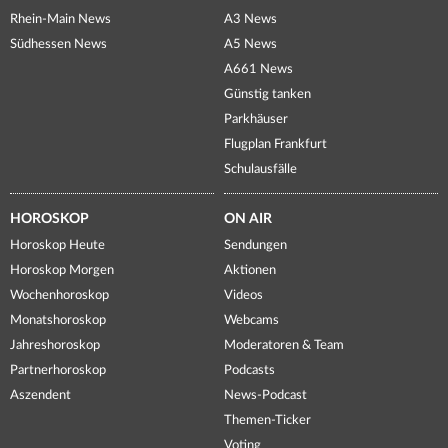
Rhein-Main News
A3 News
Südhessen News
A5 News
A661 News
Günstig tanken
Parkhäuser
Flugplan Frankfurt
Schulausfälle
HOROSKOP
ON AIR
Horoskop Heute
Sendungen
Horoskop Morgen
Aktionen
Wochenhoroskop
Videos
Monatshoroskop
Webcams
Jahreshoroskop
Moderatoren & Team
Partnerhoroskop
Podcasts
Aszendent
News-Podcast
Themen-Ticker
Voting