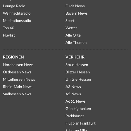
Lounge Radio
Fulda News
Weihnachtsradio
Bayern News
Meditationsradio
Sport
Top 40
Wetter
Playlist
Alle Orte
Alle Themen
REGIONEN
VERKEHR
Nordhessen News
Staus Hessen
Osthessen News
Blitzer Hessen
Mittelhessen News
Unfälle Hessen
Rhein-Main News
A3 News
Südhessen News
A5 News
A661 News
Günstig tanken
Parkhäuser
Flugplan Frankfurt
Schulausfälle