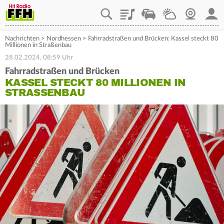
Playlist
Staupilot
Wetter
Webcam
Mein
Nachrichten
>
Nordhessen
>
Fahrradstraßen und Brücken: Kassel steckt 80
Millionen in Straßenbau
28.02.2024, 08:59 Uhr
Fahrradstraßen und Brücken
KASSEL STECKT 80 MILLIONEN IN
STRASSENBAU