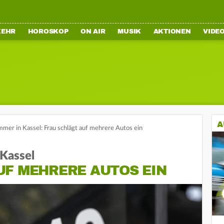
KEHR
HOROSKOP
ON AIR
MUSIK
AKTIONEN
VIDE
A
mer in Kassel: Frau schlägt auf mehrere Autos ein
Kassel
UF MEHRERE AUTOS EIN