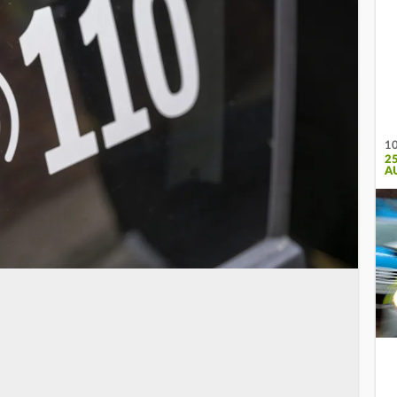
10
2
A