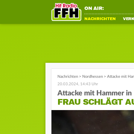
ON AIR:
NACHRICHTEN
VER
Nachrichten
>
Nordhessen
>
Attacke mit Ham
20.03.2024, 14:43 Uhr
Attacke mit Hammer in 
FRAU SCHLÄGT A