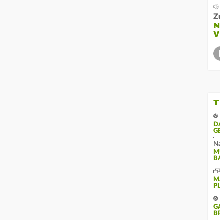
Z
N
V
T
D
G
Na
M
B
M
P
G
B