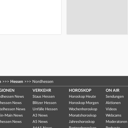
n
>>>
Hessen
>>>
Nordhessen
GIONEN
VERKEHR
HOROSKOP
ON AIR
dhessen News
Staus Hessen
Horoskop Heute
Sendungen
hessen News
Blitzer Hessen
Horoskop Morgen
Aktionen
telhessen News
Unfälle Hessen
Wochenhoroskop
Videos
in-Main News
A3 News
Monatshoroskop
Webcams
hessen News
A5 News
Jahreshoroskop
Moderatoren