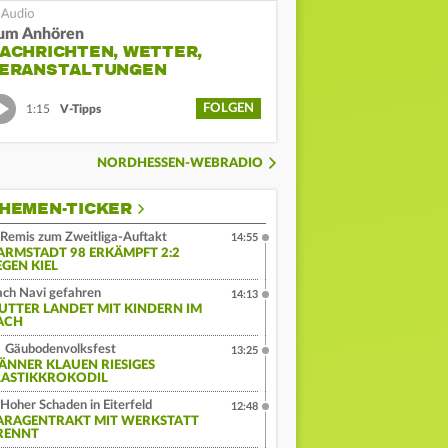
um Anhören
ACHRICHTEN, WETTER,
ERANSTALTUNGEN
FOLGEN
1:15
V-Tipps
NORDHESSEN-WEBRADIO
HEMEN-TICKER
Remis zum Zweitliga-Auftakt
14:55
ARMSTADT 98 ERKÄMPFT 2:2
EGEN KIEL
ch Navi gefahren
14:13
UTTER LANDET MIT KINDERN IM
ACH
Gäubodenvolksfest
13:25
ÄNNER KLAUEN RIESIGES
LASTIKKROKODIL
Hoher Schaden in Eiterfeld
12:48
ARAGENTRAKT MIT WERKSTATT
RENNT