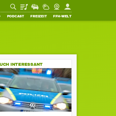
Playlist
Staupilot
Wetter
Webcam
Mein FFH
O
PODCAST
FREIZEIT
FFH-WELT
UCH INTERESSANT