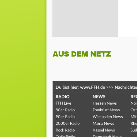
AUS DEM NETZ
Du bist hier:
www.FFH.de
>>>
Nachrichte
RADIO
NEWS
RE
FFH Live
Hessen News
Nor
80er Radio
Frankfurt News
Ost
90er Radio
Wiesbaden News
Mit
2000er Radio
Mainz News
Rhe
Rock Radio
Kassel News
Süd