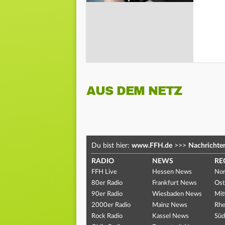
AUS DEM NETZ
Du bist hier:
www.FFH.de
>>>
Nachrichte
RADIO
NEWS
RE
FFH Live
Hessen News
Nor
80er Radio
Frankfurt News
Ost
90er Radio
Wiesbaden News
Mit
2000er Radio
Mainz News
Rhe
Rock Radio
Kassel News
Süd