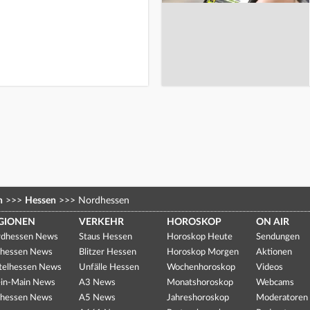
n
>>>
Hessen
>>>
Nordhessen
GIONEN
VERKEHR
HOROSKOP
ON AIR
dhessen News
Staus Hessen
Horoskop Heute
Sendungen
hessen News
Blitzer Hessen
Horoskop Morgen
Aktionen
telhessen News
Unfälle Hessen
Wochenhoroskop
Videos
in-Main News
A3 News
Monatshoroskop
Webcams
hessen News
A5 News
Jahreshoroskop
Moderatoren