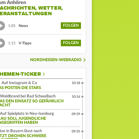
um Anhören
ACHRICHTEN, WETTER,
ERANSTALTUNGEN
FOLGEN
1:05
News
FOLGEN
1:15
V-Tipps
NORDHESSEN-WEBRADIO
HEMEN-TICKER
Auf Instagram & Co
10:18
AS POSTEN DIE STARS
Waldbrand bei Bad Schwalbach
10:16
AS DEN EINSATZ SO GEFÄHRLICH
ACHT
Auf Spielplatz in Neu-Isenburg
09:59
RAU SOLL JUGENDLICHE
NGEGRIFFEN HABEN
tze in Bayern lässt nach
09:55
ETZT DROHEN SCHWERE