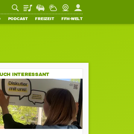
Playlist
Staupilot
Wetter
Webcam
Mein FFH
O
PODCAST
FREIZEIT
FFH-WELT
UCH INTERESSANT