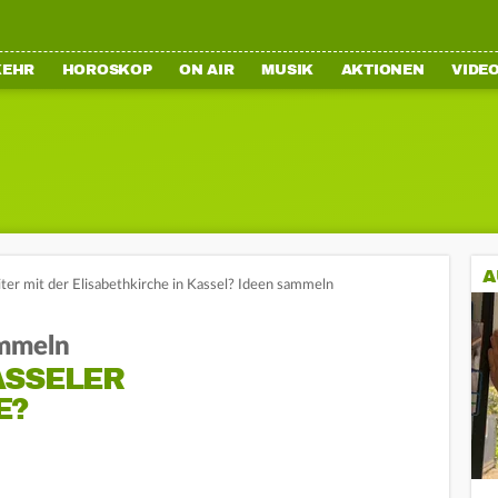
KEHR
HOROSKOP
ON AIR
MUSIK
AKTIONEN
VIDE
A
ter mit der Elisabethkirche in Kassel? Ideen sammeln
ammeln
ASSELER
E?