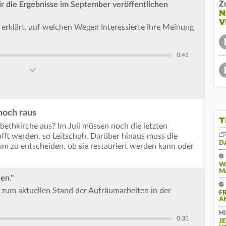
Z
wir die Ergebnisse im September veröffentlichen
N
V
erklärt, auf welchen Wegen Interessierte ihre Meinung
0:41
noch raus
T
abethkirche aus? Im Juli müssen noch die letzten
ft werden, so Leitschuh. Darüber hinaus muss die
D
m zu entscheiden, ob sie restauriert werden kann oder
W
M
en."
zum aktuellen Stand der Aufräumarbeiten in der
F
A
Hi
0:33
J