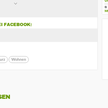
U
M
EI FACEBOOK:
urz
Wohnen
SEN