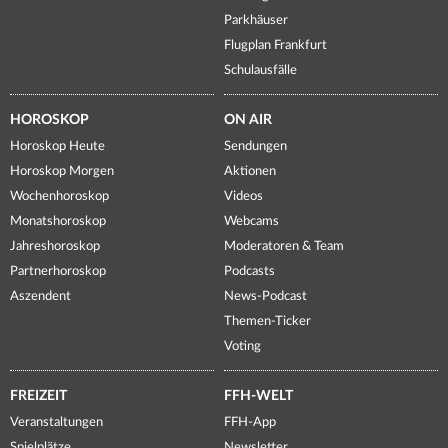
Parkhäuser
Flugplan Frankfurt
Schulausfälle
HOROSKOP
ON AIR
Horoskop Heute
Sendungen
Horoskop Morgen
Aktionen
Wochenhoroskop
Videos
Monatshoroskop
Webcams
Jahreshoroskop
Moderatoren & Team
Partnerhoroskop
Podcasts
Aszendent
News-Podcast
Themen-Ticker
Voting
FREIZEIT
FFH-WELT
Veranstaltungen
FFH-App
Spielplätze
Newsletter