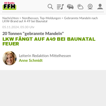
Playlist
Staupilot
Wetter
Webcam
Mein
Nachrichten
>
Nordhessen
,
Top-Meldungen
>
Gebrannte Mandeln nach
LKW-Brand auf A 49 bei Baunatal
05.11.2024, 05:30 Uhr
20 Tonnen "gebrannte Mandeln"
LKW FÄNGT AUF A49 BEI BAUNATAL
FEUER
Leiterin Redaktion Mittelhessen
Anne Schmidt