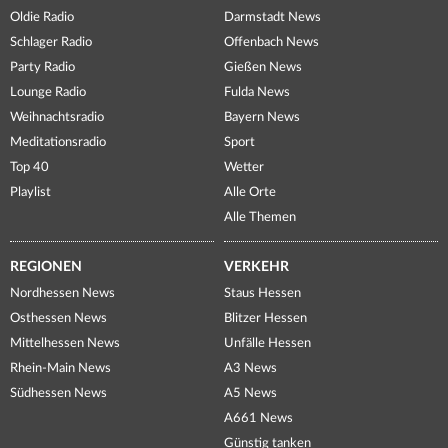
Oldie Radio
Darmstadt News
Schlager Radio
Offenbach News
Party Radio
Gießen News
Lounge Radio
Fulda News
Weihnachtsradio
Bayern News
Meditationsradio
Sport
Top 40
Wetter
Playlist
Alle Orte
Alle Themen
REGIONEN
VERKEHR
Nordhessen News
Staus Hessen
Osthessen News
Blitzer Hessen
Mittelhessen News
Unfälle Hessen
Rhein-Main News
A3 News
Südhessen News
A5 News
A661 News
Günstig tanken