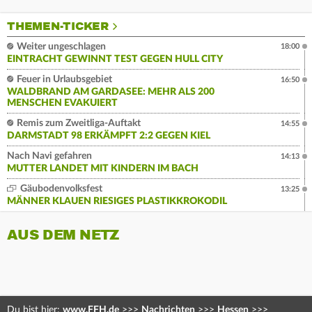
THEMEN-TICKER
Weiter ungeschlagen
18:00
EINTRACHT GEWINNT TEST GEGEN HULL CITY
Feuer in Urlaubsgebiet
16:50
WALDBRAND AM GARDASEE: MEHR ALS 200
MENSCHEN EVAKUIERT
Remis zum Zweitliga-Auftakt
14:55
DARMSTADT 98 ERKÄMPFT 2:2 GEGEN KIEL
Nach Navi gefahren
14:13
MUTTER LANDET MIT KINDERN IM BACH
Gäubodenvolksfest
13:25
MÄNNER KLAUEN RIESIGES PLASTIKKROKODIL
AUS DEM NETZ
Du bist hier:
www.FFH.de
>>>
Nachrichten
>>>
Hessen
>>>