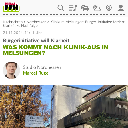
Playlist
Staupilot
Wetter
Webcam
Mein
Nachrichten
>
Nordhessen
>
Klinikum Melsungen: Bürger-Initiative fordert
Klarheit zu Nachfolge
21.11.2024, 11:11 Uhr
Bürgerinitiative will Klarheit
WAS KOMMT NACH KLINIK-AUS IN
MELSUNGEN?
Studio Nordhessen
Marcel Ruge