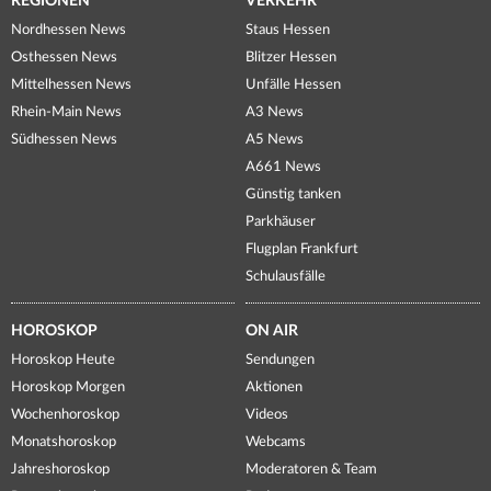
REGIONEN
VERKEHR
Nordhessen News
Staus Hessen
Osthessen News
Blitzer Hessen
Mittelhessen News
Unfälle Hessen
Rhein-Main News
A3 News
Südhessen News
A5 News
A661 News
Günstig tanken
Parkhäuser
Flugplan Frankfurt
Schulausfälle
HOROSKOP
ON AIR
Horoskop Heute
Sendungen
Horoskop Morgen
Aktionen
Wochenhoroskop
Videos
Monatshoroskop
Webcams
Jahreshoroskop
Moderatoren & Team