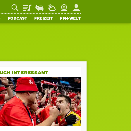
Playlist
Staupilot
Wetter
Webcam
Mein FFH
O
PODCAST
FREIZEIT
FFH-WELT
UCH INTERESSANT