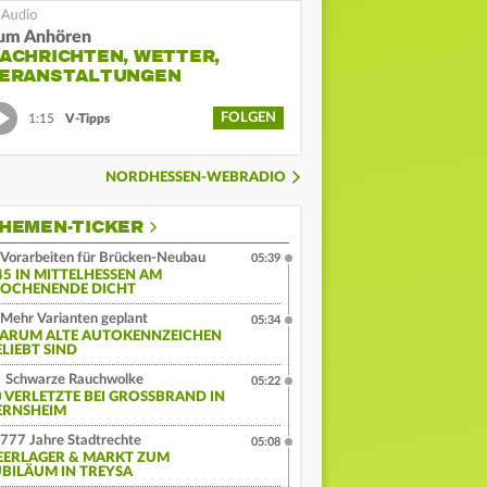
um Anhören
ACHRICHTEN, WETTER,
ERANSTALTUNGEN
FOLGEN
1:15
V-Tipps
NORDHESSEN-WEBRADIO
HEMEN-TICKER
Vorarbeiten für Brücken-Neubau
05:39
45 IN MITTELHESSEN AM
OCHENENDE DICHT
Mehr Varianten geplant
05:34
ARUM ALTE AUTOKENNZEICHEN
ELIEBT SIND
Schwarze Rauchwolke
05:22
 VERLETZTE BEI GROSSBRAND IN G
RNSHEIM
777 Jahre Stadtrechte
05:08
EERLAGER & MARKT ZUM
UBILÄUM IN TREYSA