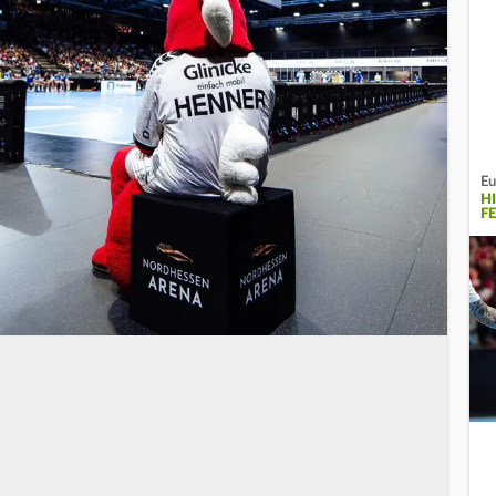
Eu
H
F