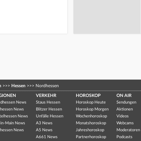
n
>>>
Hessen
>>>
Nordhessen
GIONEN
VERKEHR
HOROSKOP
ON AIR
dhessen News
Staus Hessen
Horoskop Heute
Sendungen
hessen News
Blitzer Hessen
Horoskop Morgen
Aktionen
telhessen News
Unfälle Hessen
Wochenhoroskop
Videos
in-Main News
A3 News
Monatshoroskop
Webcams
hessen News
A5 News
Jahreshoroskop
Moderatoren
A661 News
Partnerhoroskop
Podcasts