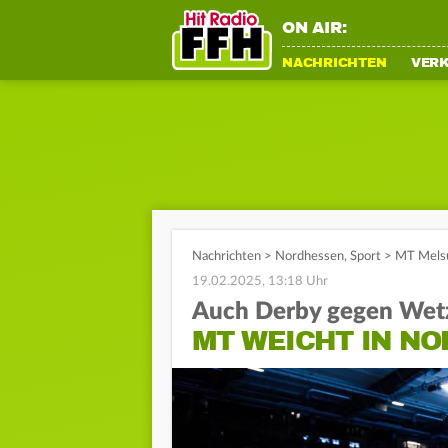
ON AIR:
NACHRICHTEN
VER
Nachrichten
>
Nordhessen
,
Sport
>
MT Melsu
19.02.2025, 13:18 Uhr
Auch Derby gegen Wetz
MT WEICHT IN N