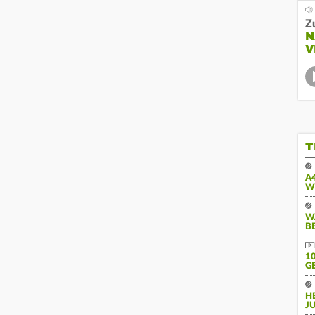
Z
N
V
T
A
W
W
B
10
E
H
J