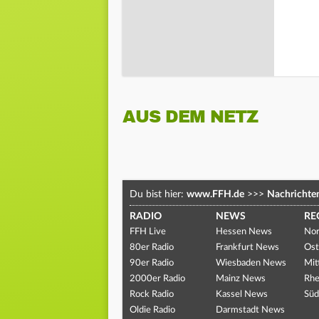
AUS DEM NETZ
Du bist hier:
www.FFH.de
>>>
Nachrichte
RADIO
NEWS
RE
FFH Live
Hessen News
Nor
80er Radio
Frankfurt News
Ost
90er Radio
Wiesbaden News
Mit
2000er Radio
Mainz News
Rhe
Rock Radio
Kassel News
Süd
Oldie Radio
Darmstadt News