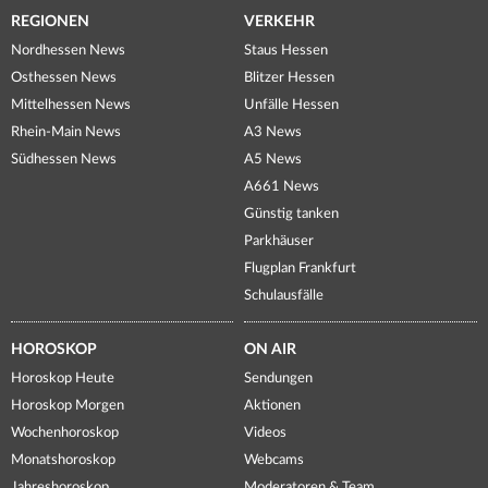
REGIONEN
VERKEHR
Nordhessen News
Staus Hessen
Osthessen News
Blitzer Hessen
Mittelhessen News
Unfälle Hessen
Rhein-Main News
A3 News
Südhessen News
A5 News
A661 News
Günstig tanken
Parkhäuser
Flugplan Frankfurt
Schulausfälle
HOROSKOP
ON AIR
Horoskop Heute
Sendungen
Horoskop Morgen
Aktionen
Wochenhoroskop
Videos
Monatshoroskop
Webcams
Jahreshoroskop
Moderatoren & Team