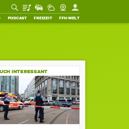
Playlist
Staupilot
Wetter
Webcam
Mein FFH
O
PODCAST
FREIZEIT
FFH-WELT
UCH INTERESSANT