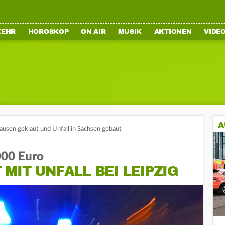
KEHR
HOROSKOP
ON AIR
MUSIK
AKTIONEN
VIDE
A
usen geklaut und Unfall in Sachsen gebaut
000 Euro
MIT UNFALL BEI LEIPZIG