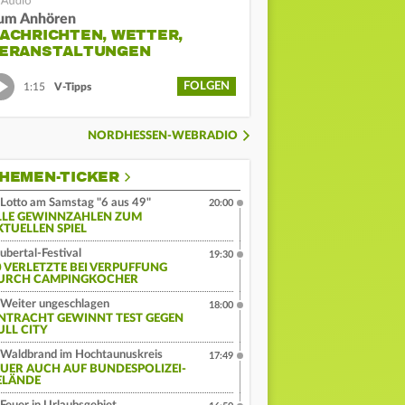
um Anhören
ACHRICHTEN, WETTER,
ERANSTALTUNGEN
FOLGEN
1:15
V-Tipps
NORDHESSEN-WEBRADIO
HEMEN-TICKER
Lotto am Samstag "6 aus 49"
20:00
LLE GEWINNZAHLEN ZUM
KTUELLEN SPIEL
ubertal-Festival
19:30
0 VERLETZTE BEI VERPUFFUNG
URCH CAMPINGKOCHER
Weiter ungeschlagen
18:00
INTRACHT GEWINNT TEST GEGEN
ULL CITY
Waldbrand im Hochtaunuskreis
17:49
EUER AUCH AUF BUNDESPOLIZEI-
ELÄNDE