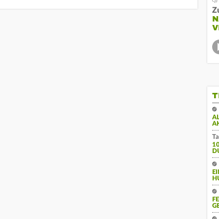
Z
N
V
T
A
A
Ta
1
D
E
H
F
G