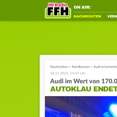
ON AIR:
NACHRICHTEN
VER
Nachrichten
>
Nordhessen
>
Audi in Immenha
28.11.2025, 14:44 Uhr
Audi im Wert von 170.
AUTOKLAU ENDET 