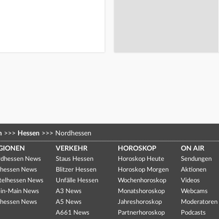
n
>>>
Hessen
>>>
Nordhessen
GIONEN
VERKEHR
HOROSKOP
ON AIR
dhessen News
Staus Hessen
Horoskop Heute
Sendungen
hessen News
Blitzer Hessen
Horoskop Morgen
Aktionen
telhessen News
Unfälle Hessen
Wochenhoroskop
Videos
in-Main News
A3 News
Monatshoroskop
Webcams
hessen News
A5 News
Jahreshoroskop
Moderatoren
A661 News
Partnerhoroskop
Podcasts