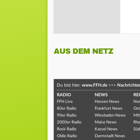
AUS DEM NETZ
Du bist hier:
www.FFH.de
>>>
Nachrichte
RADIO
NEWS
RE
FFH Live
Hessen News
Nor
80er Radio
Frankfurt News
Ost
90er Radio
Wiesbaden News
Mit
2000er Radio
Mainz News
Rhe
Rock Radio
Kassel News
Süd
Oldie Radio
Darmstadt News