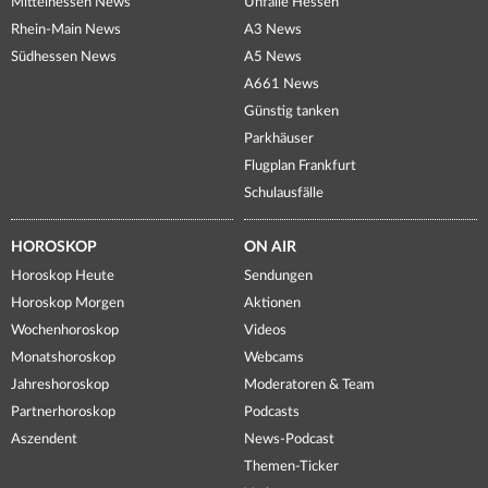
Mittelhessen News
Unfälle Hessen
Rhein-Main News
A3 News
Südhessen News
A5 News
A661 News
Günstig tanken
Parkhäuser
Flugplan Frankfurt
Schulausfälle
HOROSKOP
ON AIR
Horoskop Heute
Sendungen
Horoskop Morgen
Aktionen
Wochenhoroskop
Videos
Monatshoroskop
Webcams
Jahreshoroskop
Moderatoren & Team
Partnerhoroskop
Podcasts
Aszendent
News-Podcast
Themen-Ticker