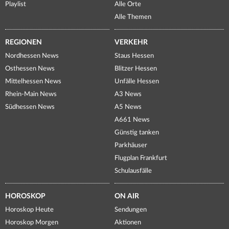
Playlist
Alle Orte
Alle Themen
REGIONEN
VERKEHR
Nordhessen News
Staus Hessen
Osthessen News
Blitzer Hessen
Mittelhessen News
Unfälle Hessen
Rhein-Main News
A3 News
Südhessen News
A5 News
A661 News
Günstig tanken
Parkhäuser
Flugplan Frankfurt
Schulausfälle
HOROSKOP
ON AIR
Horoskop Heute
Sendungen
Horoskop Morgen
Aktionen