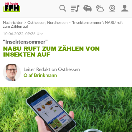
Playlist
Staupilot
Wetter
Webcam
Mein
Nachrichten
>
Osthessen
,
Nordhessen
>
"Insektensommer": NABU ruft
zum Zählen auf
10.06.2022, 09:26 Uhr
"Insektensommer"
NABU RUFT ZUM ZÄHLEN VON
INSEKTEN AUF
Leiter Redaktion Osthessen
Olaf Brinkmann