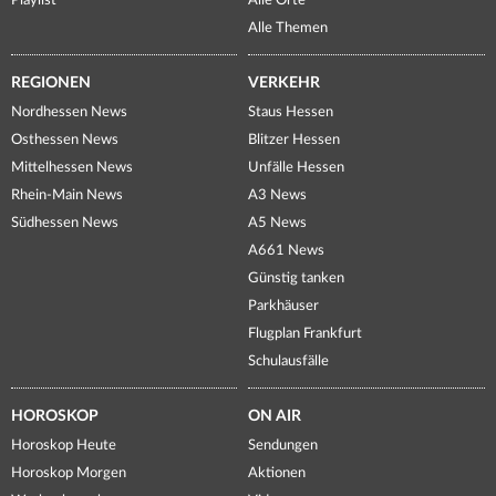
Playlist
Alle Orte
Alle Themen
REGIONEN
VERKEHR
Nordhessen News
Staus Hessen
Osthessen News
Blitzer Hessen
Mittelhessen News
Unfälle Hessen
Rhein-Main News
A3 News
Südhessen News
A5 News
A661 News
Günstig tanken
Parkhäuser
Flugplan Frankfurt
Schulausfälle
HOROSKOP
ON AIR
Horoskop Heute
Sendungen
Horoskop Morgen
Aktionen