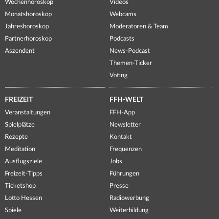
Wochenhoroskop
Videos
Monatshoroskop
Webcams
Jahreshoroskop
Moderatoren & Team
Partnerhoroskop
Podcasts
Aszendent
News-Podcast
Themen-Ticker
Voting
FREIZEIT
FFH-WELT
Veranstaltungen
FFH-App
Spielplätze
Newsletter
Rezepte
Kontakt
Meditation
Frequenzen
Ausflugsziele
Jobs
Freizeit-Tipps
Führungen
Ticketshop
Presse
Lotto Hessen
Radiowerbung
Spiele
Weiterbildung