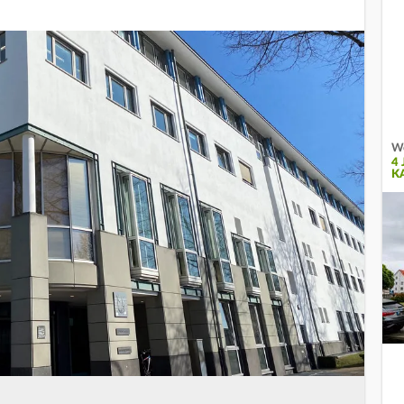
We
4
K