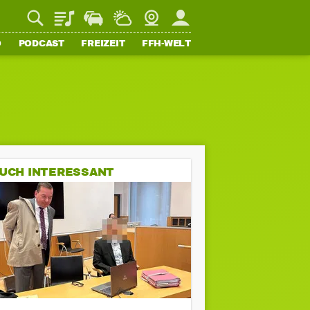
Playlist
Staupilot
Wetter
Webcam
Mein FFH
O
PODCAST
FREIZEIT
FFH-WELT
UCH INTERESSANT