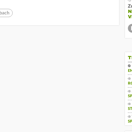
Z
N
bach
V
T
E
R
S
S
S