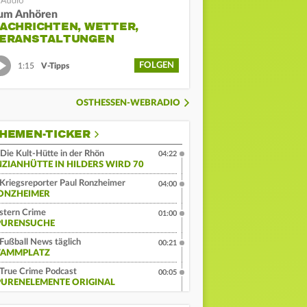
um Anhören
ACHRICHTEN, WETTER,
ERANSTALTUNGEN
FOLGEN
1:15
V-Tipps
OSTHESSEN-WEBRADIO
HEMEN-TICKER
Die Kult-Hütte in der Rhön
04:22
NZIANHÜTTE IN HILDERS WIRD 70
Kriegsreporter Paul Ronzheimer
04:00
ONZHEIMER
stern Crime
01:00
PURENSUCHE
Fußball News täglich
00:21
TAMMPLATZ
True Crime Podcast
00:05
PURENELEMENTE ORIGINAL