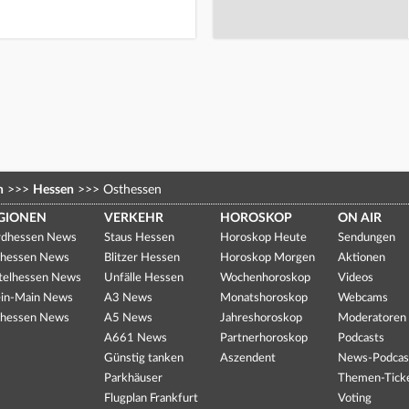
n
>>>
Hessen
>>>
Osthessen
GIONEN
VERKEHR
HOROSKOP
ON AIR
dhessen News
Staus Hessen
Horoskop Heute
Sendungen
hessen News
Blitzer Hessen
Horoskop Morgen
Aktionen
telhessen News
Unfälle Hessen
Wochenhoroskop
Videos
in-Main News
A3 News
Monatshoroskop
Webcams
hessen News
A5 News
Jahreshoroskop
Moderatoren
A661 News
Partnerhoroskop
Podcasts
Günstig tanken
Aszendent
News-Podcas
Parkhäuser
Themen-Tick
Flugplan Frankfurt
Voting