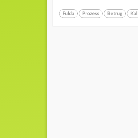
Fulda
Prozess
Betrug
Kal