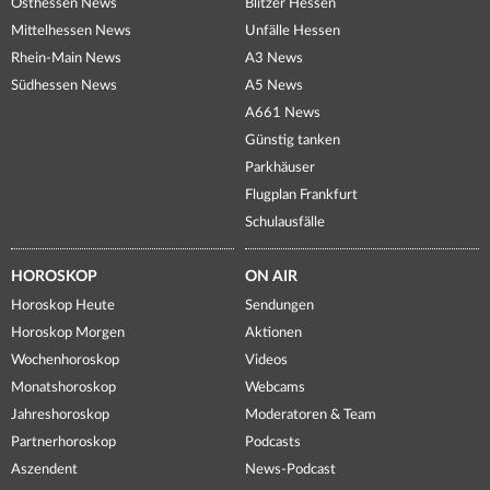
Osthessen News
Blitzer Hessen
Mittelhessen News
Unfälle Hessen
Rhein-Main News
A3 News
Südhessen News
A5 News
A661 News
Günstig tanken
Parkhäuser
Flugplan Frankfurt
Schulausfälle
HOROSKOP
ON AIR
Horoskop Heute
Sendungen
Horoskop Morgen
Aktionen
Wochenhoroskop
Videos
Monatshoroskop
Webcams
Jahreshoroskop
Moderatoren & Team
Partnerhoroskop
Podcasts
Aszendent
News-Podcast