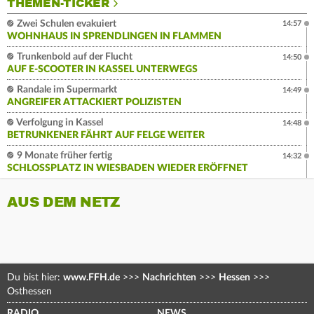
THEMEN-TICKER
Zwei Schulen evakuiert
14:57
WOHNHAUS IN SPRENDLINGEN IN FLAMMEN
Trunkenbold auf der Flucht
14:50
AUF E-SCOOTER IN KASSEL UNTERWEGS
Randale im Supermarkt
14:49
ANGREIFER ATTACKIERT POLIZISTEN
Verfolgung in Kassel
14:48
BETRUNKENER FÄHRT AUF FELGE WEITER
9 Monate früher fertig
14:32
SCHLOSSPLATZ IN WIESBADEN WIEDER ERÖFFNET
AUS DEM NETZ
Du bist hier:
www.FFH.de
>>>
Nachrichten
>>>
Hessen
>>>
Osthessen
RADIO
NEWS