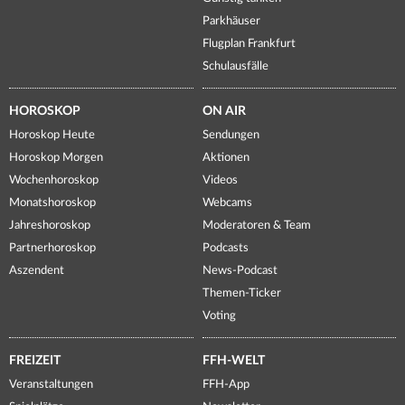
Parkhäuser
Flugplan Frankfurt
Schulausfälle
HOROSKOP
ON AIR
Horoskop Heute
Sendungen
Horoskop Morgen
Aktionen
Wochenhoroskop
Videos
Monatshoroskop
Webcams
Jahreshoroskop
Moderatoren & Team
Partnerhoroskop
Podcasts
Aszendent
News-Podcast
Themen-Ticker
Voting
FREIZEIT
FFH-WELT
Veranstaltungen
FFH-App