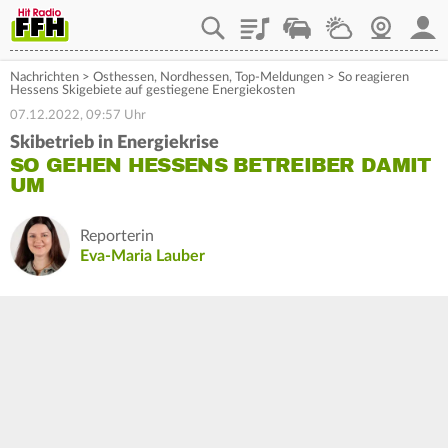
Playlist
Staupilot
Wetter
Webcam
Mein
Nachrichten
>
Osthessen
,
Nordhessen
,
Top-Meldungen
>
So reagieren
Hessens Skigebiete auf gestiegene Energiekosten
07.12.2022, 09:57 Uhr
Skibetrieb in Energiekrise
SO GEHEN HESSENS BETREIBER DAMIT
UM
Reporterin
Eva-Maria Lauber