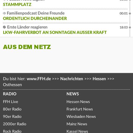
STAMMPLATZ
Familienpodcast Deine Freunde
00:01
ORDENTLICH DURCHEINANDER
Erste Länder reagieren
18:03
LKW-FAHRVERBOT AN SONNTAGEN AUSSER KRAFT
AUS DEM NETZ
Du bist hier:
www.FFH.de
>>>
Nachrichten
>>>
Hessen
>>>
Osthessen
RADIO
NEWS
FFH Live
Hessen News
80er Radio
Frankfurt News
90er Radio
Wiesbaden News
2000er Radio
Mainz News
Rock Radio
Kassel News