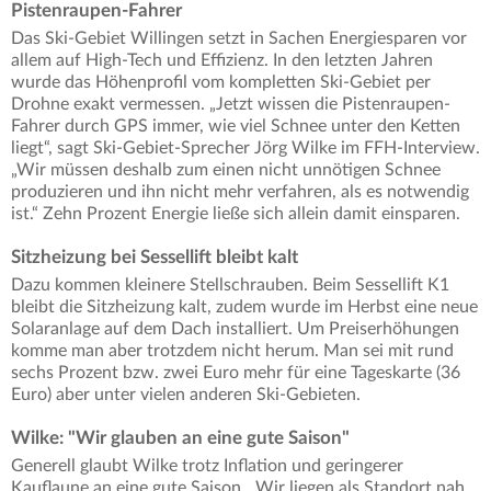
Pistenraupen-Fahrer
Das Ski-Gebiet Willingen setzt in Sachen Energiesparen vor
allem auf High-Tech und Effizienz. In den letzten Jahren
wurde das Höhenprofil vom kompletten Ski-Gebiet per
Drohne exakt vermessen. „Jetzt wissen die Pistenraupen-
Fahrer durch GPS immer, wie viel Schnee unter den Ketten
liegt“, sagt Ski-Gebiet-Sprecher Jörg Wilke im FFH-Interview.
„Wir müssen deshalb zum einen nicht unnötigen Schnee
produzieren und ihn nicht mehr verfahren, als es notwendig
ist.“ Zehn Prozent Energie ließe sich allein damit einsparen.
Sitzheizung bei Sessellift bleibt kalt
Dazu kommen kleinere Stellschrauben. Beim Sessellift K1
bleibt die Sitzheizung kalt, zudem wurde im Herbst eine neue
Solaranlage auf dem Dach installiert. Um Preiserhöhungen
komme man aber trotzdem nicht herum. Man sei mit rund
sechs Prozent bzw. zwei Euro mehr für eine Tageskarte (36
Euro) aber unter vielen anderen Ski-Gebieten.
Wilke: "Wir glauben an eine gute Saison"
Generell glaubt Wilke trotz Inflation und geringerer
Kauflaune an eine gute Saison. „Wir liegen als Standort nah