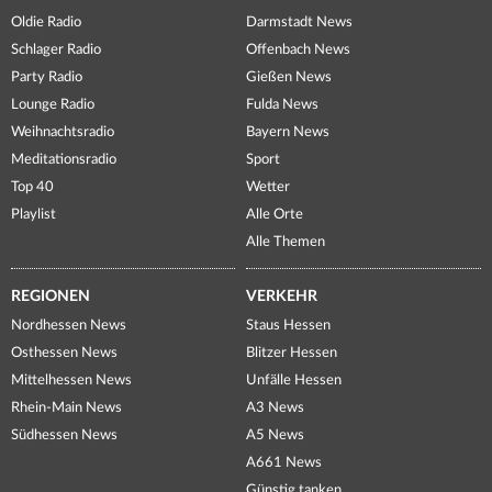
Oldie Radio
Darmstadt News
Schlager Radio
Offenbach News
Party Radio
Gießen News
Lounge Radio
Fulda News
Weihnachtsradio
Bayern News
Meditationsradio
Sport
Top 40
Wetter
Playlist
Alle Orte
Alle Themen
REGIONEN
VERKEHR
Nordhessen News
Staus Hessen
Osthessen News
Blitzer Hessen
Mittelhessen News
Unfälle Hessen
Rhein-Main News
A3 News
Südhessen News
A5 News
A661 News
Günstig tanken