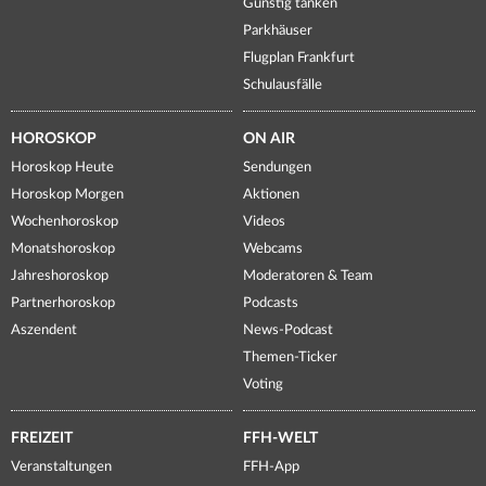
Günstig tanken
Parkhäuser
Flugplan Frankfurt
Schulausfälle
HOROSKOP
ON AIR
Horoskop Heute
Sendungen
Horoskop Morgen
Aktionen
Wochenhoroskop
Videos
Monatshoroskop
Webcams
Jahreshoroskop
Moderatoren & Team
Partnerhoroskop
Podcasts
Aszendent
News-Podcast
Themen-Ticker
Voting
FREIZEIT
FFH-WELT
Veranstaltungen
FFH-App