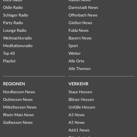
Rock Radio
Kassel News
Oldie Radio
Darmstadt News
Schlager Radio
Offenbach News
Party Radio
Gießen News
Lounge Radio
Fulda News
Weihnachtsradio
Bayern News
Meditationsradio
Sport
Top 40
Wetter
Playlist
Alle Orte
Alle Themen
REGIONEN
VERKEHR
Nordhessen News
Staus Hessen
Osthessen News
Blitzer Hessen
Mittelhessen News
Unfälle Hessen
Rhein-Main News
A3 News
Südhessen News
A5 News
A661 News