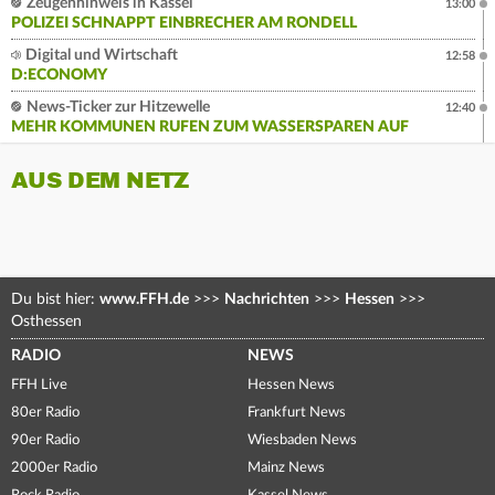
Zeugenhinweis in Kassel
13:00
POLIZEI SCHNAPPT EINBRECHER AM RONDELL
Digital und Wirtschaft
12:58
D:ECONOMY
News-Ticker zur Hitzewelle
12:40
MEHR KOMMUNEN RUFEN ZUM WASSERSPAREN AUF
AUS DEM NETZ
Du bist hier:
www.FFH.de
>>>
Nachrichten
>>>
Hessen
>>>
Osthessen
RADIO
NEWS
FFH Live
Hessen News
80er Radio
Frankfurt News
90er Radio
Wiesbaden News
2000er Radio
Mainz News