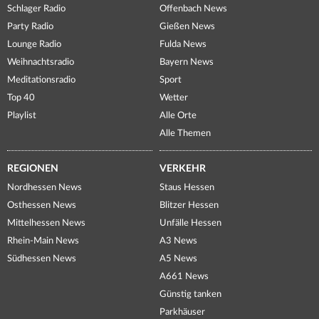
Schlager Radio
Offenbach News
Party Radio
Gießen News
Lounge Radio
Fulda News
Weihnachtsradio
Bayern News
Meditationsradio
Sport
Top 40
Wetter
Playlist
Alle Orte
Alle Themen
REGIONEN
VERKEHR
Nordhessen News
Staus Hessen
Osthessen News
Blitzer Hessen
Mittelhessen News
Unfälle Hessen
Rhein-Main News
A3 News
Südhessen News
A5 News
A661 News
Günstig tanken
Parkhäuser