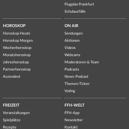
Flugplan Frankfurt
Schulausfälle
HOROSKOP
ON AIR
Horoskop Heute
Sendungen
Horoskop Morgen
Aktionen
Wochenhoroskop
Videos
Monatshoroskop
Webcams
Jahreshoroskop
Moderatoren & Team
Partnerhoroskop
Podcasts
Aszendent
News-Podcast
Themen-Ticker
Voting
FREIZEIT
FFH-WELT
Veranstaltungen
FFH-App
Spielplätze
Newsletter
Rezepte
Kontakt