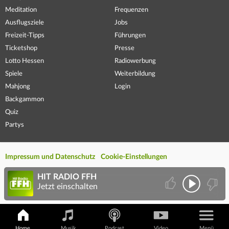
Meditation
Frequenzen
Ausflugsziele
Jobs
Freizeit-Tipps
Führungen
Ticketshop
Presse
Lotto Hessen
Radiowerbung
Spiele
Weiterbildung
Mahjong
Login
Backgammon
Quiz
Partys
Impressum und Datenschutz
Cookie-Einstellungen
HIT RADIO FFH
Jetzt einschalten
Home
Musik
Podcast
Video
Menü