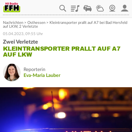
Playlist
Staupilot
Wetter
Webcam
Mein
Nachrichten
>
Osthessen
>
Kleintransporter prallt auf A7 bei Bad Hersfeld
auf LKW, 2 Verletzte
05.04.2023, 09:55 Uhr
Zwei Verletzte
KLEINTRANSPORTER PRALLT AUF A7
AUF LKW
Reporterin
Eva-Maria Lauber