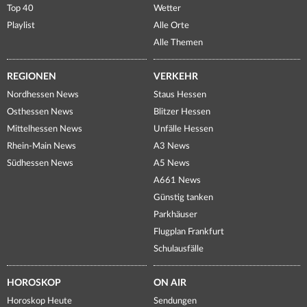
Top 40
Wetter
Playlist
Alle Orte
Alle Themen
REGIONEN
VERKEHR
Nordhessen News
Staus Hessen
Osthessen News
Blitzer Hessen
Mittelhessen News
Unfälle Hessen
Rhein-Main News
A3 News
Südhessen News
A5 News
A661 News
Günstig tanken
Parkhäuser
Flugplan Frankfurt
Schulausfälle
HOROSKOP
ON AIR
Horoskop Heute
Sendungen