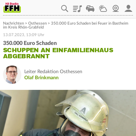
Playlist
Staupilot
Wetter
Webcam
Mein
Nachrichten
>
Osthessen
>
350.000 Euro Schaden bei Feuer in Bastheim
im Kreis Rhön-Grabfeld
13.07.2023, 13:09 Uhr
350.000 Euro Schaden
SCHUPPEN AN EINFAMILIENHAUS
ABGEBRANNT
Leiter Redaktion Osthessen
Olaf Brinkmann