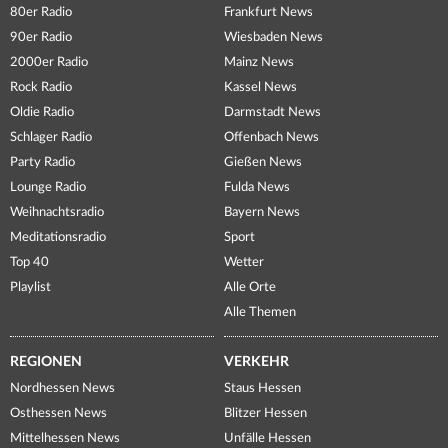
80er Radio
Frankfurt News
90er Radio
Wiesbaden News
2000er Radio
Mainz News
Rock Radio
Kassel News
Oldie Radio
Darmstadt News
Schlager Radio
Offenbach News
Party Radio
Gießen News
Lounge Radio
Fulda News
Weihnachtsradio
Bayern News
Meditationsradio
Sport
Top 40
Wetter
Playlist
Alle Orte
Alle Themen
REGIONEN
VERKEHR
Nordhessen News
Staus Hessen
Osthessen News
Blitzer Hessen
Mittelhessen News
Unfälle Hessen