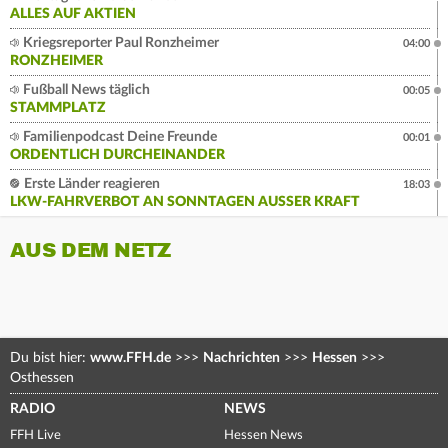
ALLES AUF AKTIEN
Kriegsreporter Paul Ronzheimer
04:00
RONZHEIMER
Fußball News täglich
00:05
STAMMPLATZ
Familienpodcast Deine Freunde
00:01
ORDENTLICH DURCHEINANDER
Erste Länder reagieren
18:03
LKW-FAHRVERBOT AN SONNTAGEN AUSSER KRAFT
AUS DEM NETZ
Du bist hier:
www.FFH.de
>>>
Nachrichten
>>>
Hessen
>>>
Osthessen
RADIO
NEWS
FFH Live
Hessen News