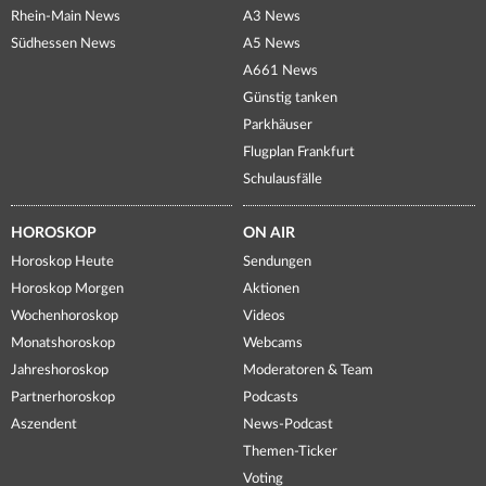
Rhein-Main News
A3 News
Südhessen News
A5 News
A661 News
Günstig tanken
Parkhäuser
Flugplan Frankfurt
Schulausfälle
HOROSKOP
ON AIR
Horoskop Heute
Sendungen
Horoskop Morgen
Aktionen
Wochenhoroskop
Videos
Monatshoroskop
Webcams
Jahreshoroskop
Moderatoren & Team
Partnerhoroskop
Podcasts
Aszendent
News-Podcast
Themen-Ticker
Voting