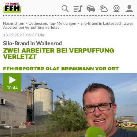
Playlist
Staupilot
Wetter
Webcam
Mein
Nachrichten
>
Osthessen
,
Top-Meldungen
>
Silo-Brand in Lauterbach: Zwei
Arbeiter bei Verpuffung verletzt
13.09.2023, 06:37 Uhr
Silo-Brand in Wallenrod
ZWEI ARBEITER BEI VERPUFFUNG
VERLETZT
FFH-REPORTER OLAF BRINKMANN VOR ORT
00:44