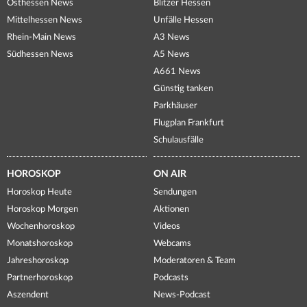
Osthessen News
Blitzer Hessen
Mittelhessen News
Unfälle Hessen
Rhein-Main News
A3 News
Südhessen News
A5 News
A661 News
Günstig tanken
Parkhäuser
Flugplan Frankfurt
Schulausfälle
HOROSKOP
ON AIR
Horoskop Heute
Sendungen
Horoskop Morgen
Aktionen
Wochenhoroskop
Videos
Monatshoroskop
Webcams
Jahreshoroskop
Moderatoren & Team
Partnerhoroskop
Podcasts
Aszendent
News-Podcast