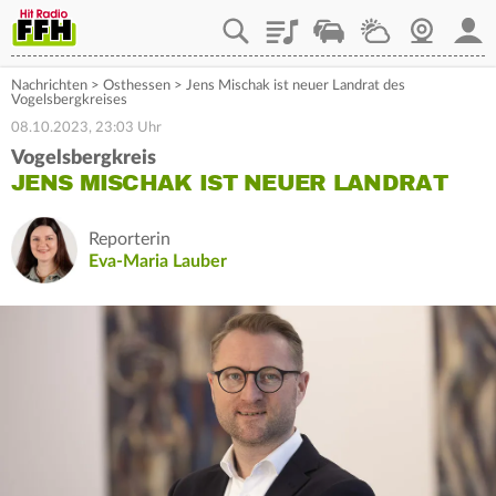
Playlist
Staupilot
Wetter
Webcam
Mein
Nachrichten
>
Osthessen
>
Jens Mischak ist neuer Landrat des
Vogelsbergkreises
08.10.2023, 23:03 Uhr
Vogelsbergkreis
JENS MISCHAK IST NEUER LANDRAT
Reporterin
Eva-Maria Lauber