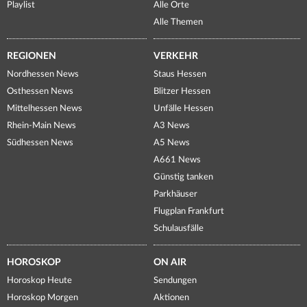
Playlist
Alle Orte
Alle Themen
REGIONEN
VERKEHR
Nordhessen News
Staus Hessen
Osthessen News
Blitzer Hessen
Mittelhessen News
Unfälle Hessen
Rhein-Main News
A3 News
Südhessen News
A5 News
A661 News
Günstig tanken
Parkhäuser
Flugplan Frankfurt
Schulausfälle
HOROSKOP
ON AIR
Horoskop Heute
Sendungen
Horoskop Morgen
Aktionen