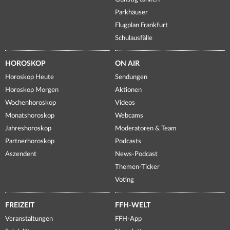
Parkhäuser
Flugplan Frankfurt
Schulausfälle
HOROSKOP
ON AIR
Horoskop Heute
Sendungen
Horoskop Morgen
Aktionen
Wochenhoroskop
Videos
Monatshoroskop
Webcams
Jahreshoroskop
Moderatoren & Team
Partnerhoroskop
Podcasts
Aszendent
News-Podcast
Themen-Ticker
Voting
FREIZEIT
FFH-WELT
Veranstaltungen
FFH-App