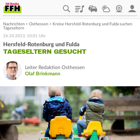
Playlist
Staupilot
Wetter
Webcam
Mein
Nachrichten
>
Osthessen
>
Kreise Hersfeld-Rotenburg und Fulda suchen
Tageseltern
26.10.2023, 10:01 Uhr
Hersfeld-Rotenburg und Fulda
TAGESELTERN GESUCHT
Leiter Redaktion Osthessen
Olaf Brinkmann