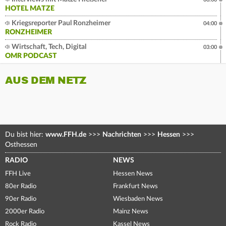
HOTEL MATZE
Kriegsreporter Paul Ronzheimer
04:00
RONZHEIMER
Wirtschaft, Tech, Digital
03:00
OMR PODCAST
AUS DEM NETZ
Du bist hier:
www.FFH.de
>>>
Nachrichten
>>>
Hessen
>>>
Osthessen
RADIO
NEWS
FFH Live
Hessen News
80er Radio
Frankfurt News
90er Radio
Wiesbaden News
2000er Radio
Mainz News
Rock Radio
Kassel News