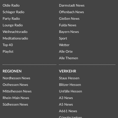
Oldie Radio
Darmstadt News
Schlager Radio
Offenbach News
Party Radio
Gießen News
Lounge Radio
Fulda News
Weihnachtsradio
Bayern News
Meditationsradio
Sport
Top 40
Wetter
Playlist
Alle Orte
Alle Themen
REGIONEN
VERKEHR
Nordhessen News
Staus Hessen
Osthessen News
Blitzer Hessen
Mittelhessen News
Unfälle Hessen
Rhein-Main News
A3 News
Südhessen News
A5 News
A661 News
Günstig tanken