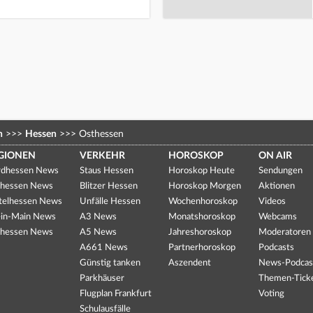
n
>>>
Hessen
>>>
Osthessen
GIONEN
VERKEHR
HOROSKOP
ON AIR
dhessen News
Staus Hessen
Horoskop Heute
Sendungen
hessen News
Blitzer Hessen
Horoskop Morgen
Aktionen
telhessen News
Unfälle Hessen
Wochenhoroskop
Videos
in-Main News
A3 News
Monatshoroskop
Webcams
hessen News
A5 News
Jahreshoroskop
Moderatoren
A661 News
Partnerhoroskop
Podcasts
Günstig tanken
Aszendent
News-Podcas
Parkhäuser
Themen-Tick
Flugplan Frankfurt
Voting
Schulausfälle