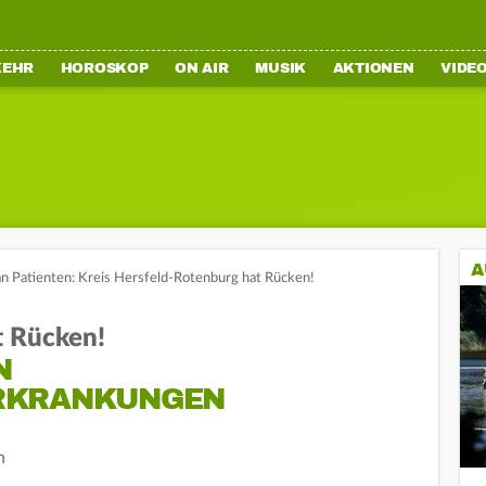
KEHR
HOROSKOP
ON AIR
MUSIK
AKTIONEN
VIDE
A
an Patienten: Kreis Hersfeld-Rotenburg hat Rücken!
t Rücken!
N
RKRANKUNGEN
n