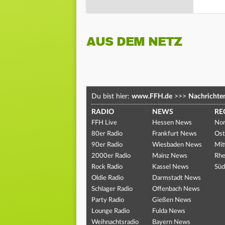
AUS DEM NETZ
Du bist hier:
www.FFH.de
>>>
Nachrichte
RADIO
NEWS
RE
FFH Live
Hessen News
Nor
80er Radio
Frankfurt News
Ost
90er Radio
Wiesbaden News
Mit
2000er Radio
Mainz News
Rhe
Rock Radio
Kassel News
Süd
Oldie Radio
Darmstadt News
Schlager Radio
Offenbach News
Party Radio
Gießen News
Lounge Radio
Fulda News
Weihnachtsradio
Bayern News