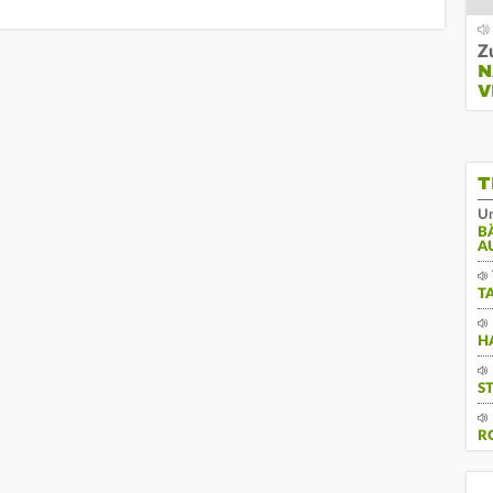
Z
N
V
T
Un
B
A
T
H
S
R