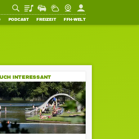
Playlist
Staupilot
Wetter
Webcam
Mein FFH
O
PODCAST
FREIZEIT
FFH-WELT
UCH INTERESSANT