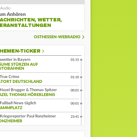
um Anhören
ACHRICHTEN, WETTER,
ERANSTALTUNGEN
OSTHESSEN-WEBRADIO
HEMEN-TICKER
wetter in Bayern
01:15
ÄUME STÜRZEN AUF
UTOBAHNEN
True Crime
01:10
ATORT DEUTSCHLAND
Hazel Brugger & Thomas Spitzer
00:01
AZEL THOMAS HÖRERLEBNIS
Fußball News täglich
00:01
TAMMPLATZ
Kriegsreporter Paul Ronzheimer
23:41
ONZHEIMER