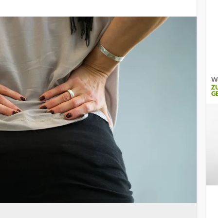
We
Z
G