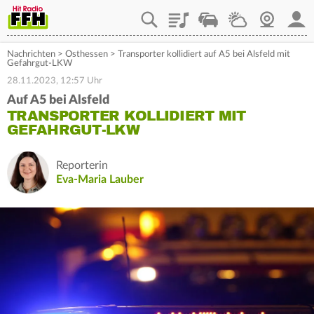
Playlist
Staupilot
Wetter
Webcam
Mein
Nachrichten
>
Osthessen
>
Transporter kollidiert auf A5 bei Alsfeld mit
Gefahrgut-LKW
28.11.2023, 12:57 Uhr
Auf A5 bei Alsfeld
TRANSPORTER KOLLIDIERT MIT
GEFAHRGUT-LKW
Reporterin
Eva-Maria Lauber