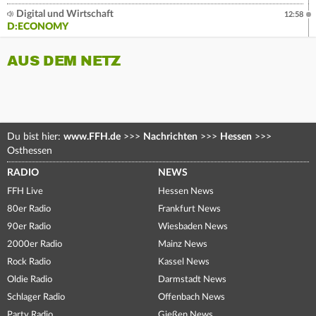
Digital und Wirtschaft
12:58
D:ECONOMY
AUS DEM NETZ
Du bist hier:
www.FFH.de
>>>
Nachrichten
>>>
Hessen
>>>
Osthessen
RADIO
NEWS
FFH Live
Hessen News
80er Radio
Frankfurt News
90er Radio
Wiesbaden News
2000er Radio
Mainz News
Rock Radio
Kassel News
Oldie Radio
Darmstadt News
Schlager Radio
Offenbach News
Party Radio
Gießen News