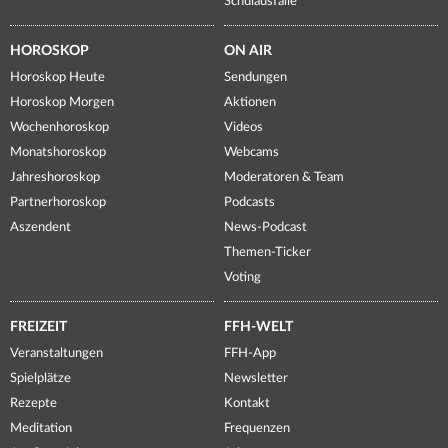
Schulausfälle
HOROSKOP
ON AIR
Horoskop Heute
Sendungen
Horoskop Morgen
Aktionen
Wochenhoroskop
Videos
Monatshoroskop
Webcams
Jahreshoroskop
Moderatoren & Team
Partnerhoroskop
Podcasts
Aszendent
News-Podcast
Themen-Ticker
Voting
FREIZEIT
FFH-WELT
Veranstaltungen
FFH-App
Spielplätze
Newsletter
Rezepte
Kontakt
Meditation
Frequenzen