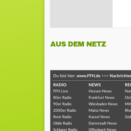
AUS DEM NETZ
Du bist hier:
www.FFH.de
>>>
Nachrichte
RADIO
NEWS
RE
FFH Live
Hessen News
Nor
80er Radio
Frankfurt News
Ost
90er Radio
Wiesbaden News
Mit
2000er Radio
Mainz News
Rhe
Rock Radio
Kassel News
Süd
Oldie Radio
Darmstadt News
Schlager Radio
Offenbach News