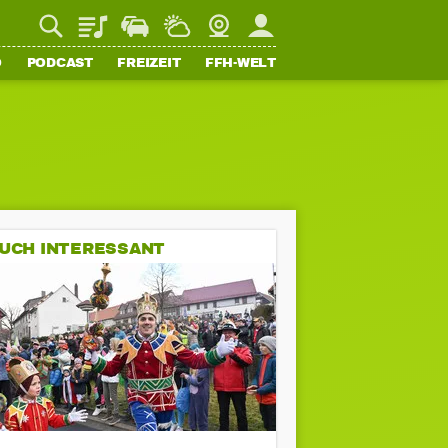
Playlist
Staupilot
Wetter
Webcam
Mein FFH
O
PODCAST
FREIZEIT
FFH-WELT
UCH INTERESSANT