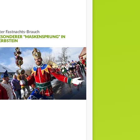
ter Fastnachts-Brauch
ESONDERER "MASKENSPRUNG" IN
ERBSTEIN