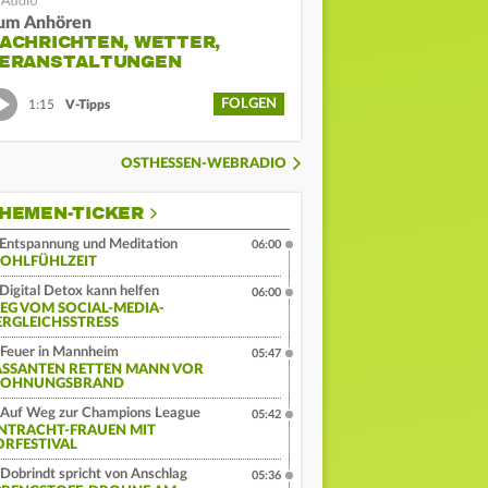
um Anhören
ACHRICHTEN, WETTER,
ERANSTALTUNGEN
FOLGEN
1:15
V-Tipps
OSTHESSEN-WEBRADIO
HEMEN-TICKER
Entspannung und Meditation
06:00
OHLFÜHLZEIT
Digital Detox kann helfen
06:00
EG VOM SOCIAL-MEDIA-
ERGLEICHSSTRESS
Feuer in Mannheim
05:47
ASSANTEN RETTEN MANN VOR
OHNUNGSBRAND
Auf Weg zur Champions League
05:42
INTRACHT-FRAUEN MIT
ORFESTIVAL
Dobrindt spricht von Anschlag
05:36