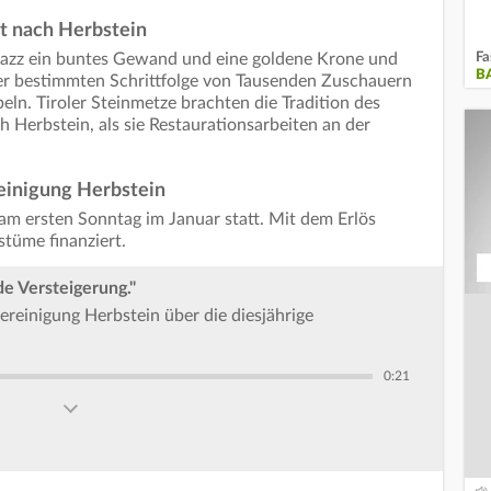
rt nach Herbstein
Fa
jazz ein buntes Gewand und eine goldene Krone und
B
iner bestimmten Schrittfolge von Tausenden Zuschauern
ln. Tiroler Steinmetze brachten die Tradition des
 Herbstein, als sie Restaurationsarbeiten an der
reinigung Herbstein
l am ersten Sonntag im Januar statt. Mit dem Erlös
üme finanziert.
e Versteigerung."
reinigung Herbstein über die diesjährige
0:21