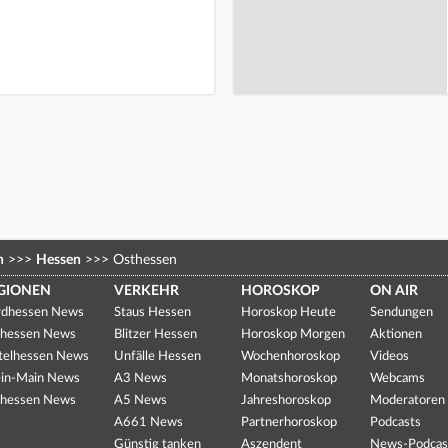
n
>>>
Hessen
>>>
Osthessen
GIONEN
VERKEHR
HOROSKOP
ON AIR
dhessen News
Staus Hessen
Horoskop Heute
Sendungen
hessen News
Blitzer Hessen
Horoskop Morgen
Aktionen
telhessen News
Unfälle Hessen
Wochenhoroskop
Videos
in-Main News
A3 News
Monatshoroskop
Webcams
hessen News
A5 News
Jahreshoroskop
Moderatoren
A661 News
Partnerhoroskop
Podcasts
Günstig tanken
Aszendent
News-Podcas