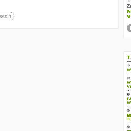
Z
N
stein
V
T
W
W
V
P
W
E
T