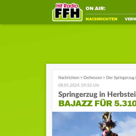
ON AIR:
NACHRICHTEN
VER
Nachrichten
>
Osthessen
>
Der Springerzug i
08.01.2024, 09:32 Uhr
Springerzug in Herbste
BAJAZZ FÜR 5.31