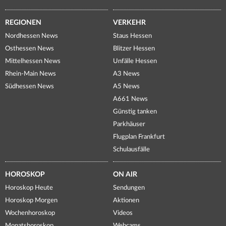
REGIONEN
VERKEHR
Nordhessen News
Staus Hessen
Osthessen News
Blitzer Hessen
Mittelhessen News
Unfälle Hessen
Rhein-Main News
A3 News
Südhessen News
A5 News
A661 News
Günstig tanken
Parkhäuser
Flugplan Frankfurt
Schulausfälle
HOROSKOP
ON AIR
Horoskop Heute
Sendungen
Horoskop Morgen
Aktionen
Wochenhoroskop
Videos
Monatshoroskop
Webcams