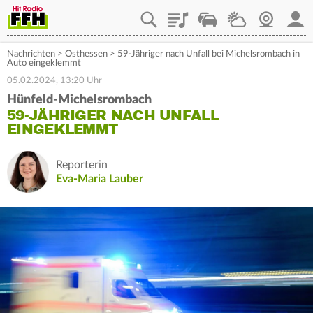
Playlist
Staupilot
Wetter
Webcam
Mein
Nachrichten
>
Osthessen
>
59-Jähriger nach Unfall bei Michelsrombach in
Auto eingeklemmt
05.02.2024, 13:20 Uhr
Hünfeld-Michelsrombach
59-JÄHRIGER NACH UNFALL
EINGEKLEMMT
Reporterin
Eva-Maria Lauber