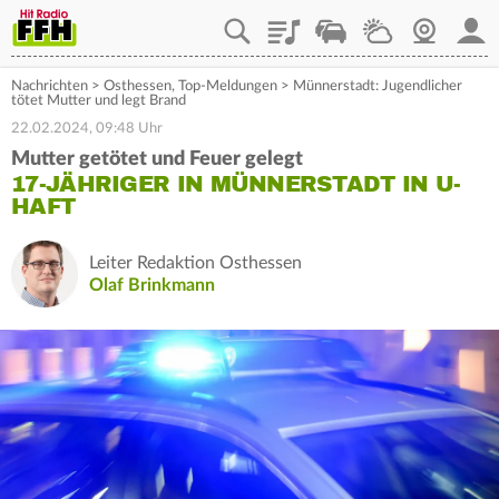
Playlist
Staupilot
Wetter
Webcam
Mein
Nachrichten
>
Osthessen
,
Top-Meldungen
>
Münnerstadt: Jugendlicher
tötet Mutter und legt Brand
22.02.2024, 09:48 Uhr
Mutter getötet und Feuer gelegt
17-JÄHRIGER IN MÜNNERSTADT IN U-
HAFT
Leiter Redaktion Osthessen
Olaf Brinkmann