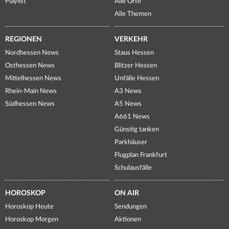
Playlist
Alle Orte
Alle Themen
REGIONEN
VERKEHR
Nordhessen News
Staus Hessen
Osthessen News
Blitzer Hessen
Mittelhessen News
Unfälle Hessen
Rhein-Main News
A3 News
Südhessen News
A5 News
A661 News
Günstig tanken
Parkhäuser
Flugplan Frankfurt
Schulausfälle
HOROSKOP
ON AIR
Horoskop Heute
Sendungen
Horoskop Morgen
Aktionen