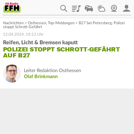
Playlist
Staupilot
Wetter
Webcam
Mein
Nachrichten
>
Osthessen
,
Top-Meldungen
>
B27 bei Petersberg: Polizei
stoppt Schrott-Gefährt
12.04.2024, 10:12 Uhr
Reifen, Licht & Bremsen kaputt
POLIZEI STOPPT SCHROTT-GEFÄHRT
AUF B27
Leiter Redaktion Osthessen
Olaf Brinkmann