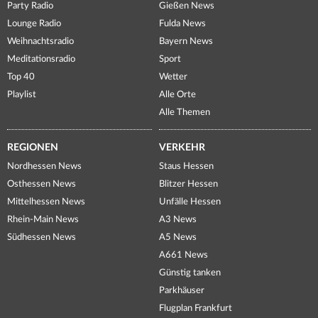
Party Radio
Gießen News
Lounge Radio
Fulda News
Weihnachtsradio
Bayern News
Meditationsradio
Sport
Top 40
Wetter
Playlist
Alle Orte
Alle Themen
REGIONEN
VERKEHR
Nordhessen News
Staus Hessen
Osthessen News
Blitzer Hessen
Mittelhessen News
Unfälle Hessen
Rhein-Main News
A3 News
Südhessen News
A5 News
A661 News
Günstig tanken
Parkhäuser
Flugplan Frankfurt