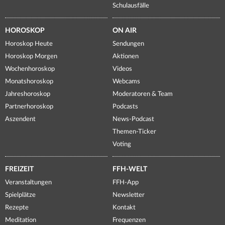
Schulausfälle
HOROSKOP
ON AIR
Horoskop Heute
Sendungen
Horoskop Morgen
Aktionen
Wochenhoroskop
Videos
Monatshoroskop
Webcams
Jahreshoroskop
Moderatoren & Team
Partnerhoroskop
Podcasts
Aszendent
News-Podcast
Themen-Ticker
Voting
FREIZEIT
FFH-WELT
Veranstaltungen
FFH-App
Spielplätze
Newsletter
Rezepte
Kontakt
Meditation
Frequenzen